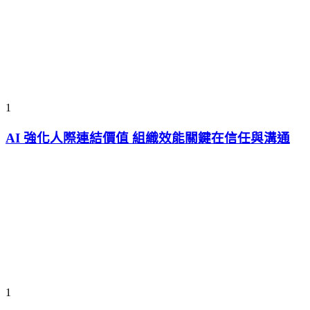
1
AI 強化人際連結價值 組織效能關鍵在信任與溝通
1