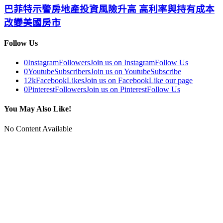
巴菲特示警房地產投資風險升高 高利率與持有成本
改變美國房市
Follow Us
0
Instagram
Followers
Join us on Instagram
Follow Us
0
Youtube
Subscribers
Join us on Youtube
Subscribe
12k
Facebook
Likes
Join us on Facebook
Like our page
0
Pinterest
Followers
Join us on Pinterest
Follow Us
You May Also Like!
No Content Available