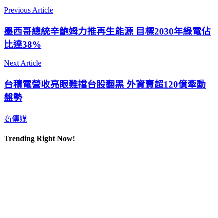
Previous Article
墨西哥總統辛鮑姆力推再生能源 目標2030年綠電佔
比達38%
Next Article
台積電營收亮眼難擋台股翻黑 外資賣超120億牽動
盤勢
商傳媒
Trending Right Now!