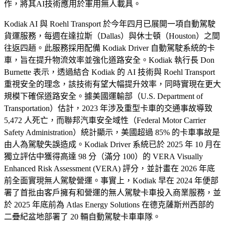
作，將其AI技術應用於軍用無人載具。
Kodiak AI 與 Roehl Transport 於今年四月已展開一項自動駕駛
貨運服務，每週在達拉斯（Dallas）與休士頓（Houston）之間
往返四趟。此服務採用配備 Kodiak Driver 自動駕駛系統的卡
車，旨在提升物流效率並強化道路安全。Kodiak 執行長 Don
Burnette 表示，透過結合 Kodiak 的 AI 技術與 Roehl Transport
重視安全的理念，該技術有望大幅提升效率，同時實現在更大
規模下確保道路安全。據美國運輸部（U.S. Department of
Transportation）估計，2023 年涉及重型卡車的交通事故導致
5,472 人死亡，而聯邦汽車安全域性（Federal Motor Carrier
Safety Administration）統計顯示，美國超過 85% 的卡車事故是
由人為駕駛失誤造成。Kodiak Driver 系統已於 2025 年 10 月在
獨立評估中獲得高達 98 分（滿分 100）的 VERA Visually
Enhanced Risk Assessment (VERA) 評分，並計畫在 2026 年底
前全面實現無人駕駛營運。事實上，Kodiak 早在 2024 年便部
署了首批由客戶擁有和營運的無人駕駛卡車投入商業服務，並
於 2025 年底前為 Atlas Energy Solutions 在德克薩斯州西部的
二疊紀盆地部署了 20 輛自動駕駛卡車車隊。