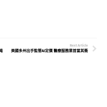
Next Article
揭
美國多州出手監管AI定價 醫療服務業首當其衝