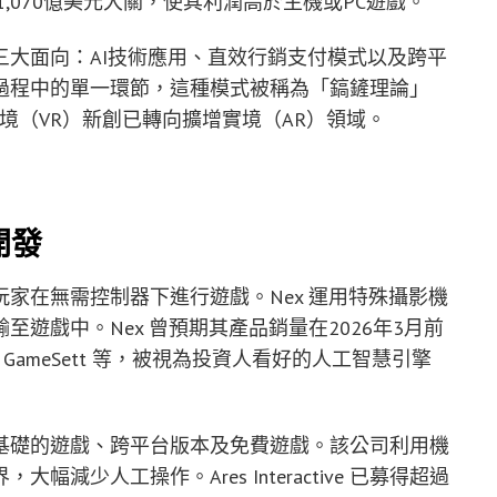
1,070億美元大關，使其利潤高於主機或PC遊戲。
大面向：AI技術應用、直效行銷支付模式以及跨平
過程中的單一環節，這種模式被稱為「鎬鏟理論」
數虛擬實境（VR）新創已轉向擴增實境（AR）領域。
開發
玩家在無需控制器下進行遊戲。Nex 運用特殊攝影機
遊戲中。Nex 曾預期其產品銷量在2026年3月前
ive、GameSett 等，被視為投資人看好的人工智慧引擎
人工智慧為基礎的遊戲、跨平台版本及免費遊戲。該公司利用機
少人工操作。Ares Interactive 已募得超過