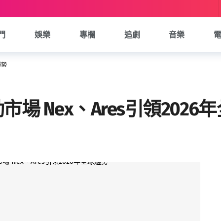
門
娛樂
專欄
追劇
音樂
趨勢
場 Nex、Ares引領2026