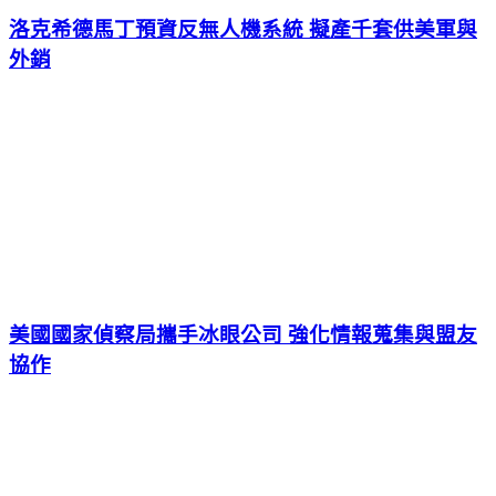
洛克希德馬丁預資反無人機系統 擬產千套供美軍與
外銷
美國國家偵察局攜手冰眼公司 強化情報蒐集與盟友
協作