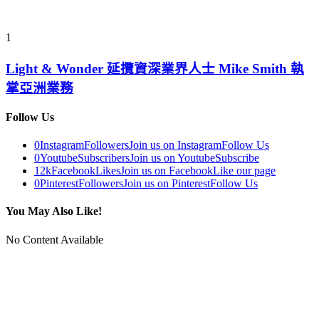
1
Light & Wonder 延攬資深業界人士 Mike Smith 執
掌亞洲業務
Follow Us
0
Instagram
Followers
Join us on Instagram
Follow Us
0
Youtube
Subscribers
Join us on Youtube
Subscribe
12k
Facebook
Likes
Join us on Facebook
Like our page
0
Pinterest
Followers
Join us on Pinterest
Follow Us
You May Also Like!
No Content Available