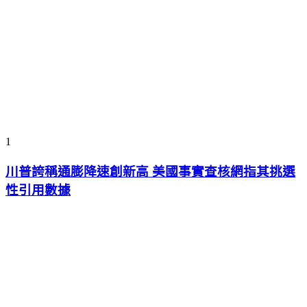
1
川普誇稱通膨降速創新高 美國事實查核網指其挑選
性引用數據