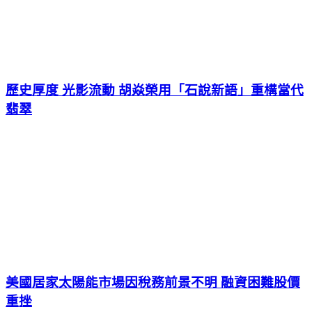
歷史厚度 光影流動 胡焱榮用「石說新語」重構當代
翡翠
美國居家太陽能市場因稅務前景不明 融資困難股價
重挫