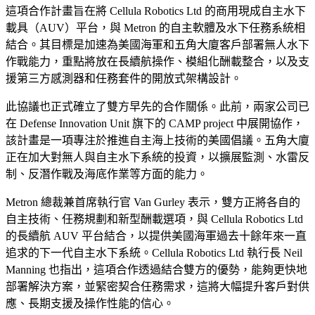
這項合作計畫旨在將 Cellula Robotics Ltd 的商用現成自主水下
載具（AUV）平台，與 Metron 的自主軟體及水下任務系統相
結合。其目標是加速為美國海軍和五角大廈客戶部署無人水下
作戰能力，重點將放在長續航操作、模組化酬載整合，以及支
援第三方感測器和任務套件的開放式架構設計。
此協議也正式確立了雙方早先的合作關係。此前，兩家公司已
在 Defense Innovation Unit 旗下的 CAMP project 中展開協作，
該計畫是一項專注於推進自主海上技術的美國倡議。五角大廈
正在加大對無人與自主水下系統的投資，以擴展監測、水雷反
制、反潛作戰及海底作業等方面的能力。
Metron 總裁兼首席執行官 Van Gurley 表示，雙方正將各自的
自主技術、任務規劃和新型酬載選項，與 Cellula Robotics Ltd
的長續航 AUV 平台結合，以提供美國海軍過去十餘年來一直
追求的下一代自主水下系統。Cellula Robotics Ltd 執行長 Neil
Manning 也指出，這項合作透過結合雙方的優勢，能夠更快地
部署解決方案，並緊密契合任務需求，這將大幅提升客戶對供
應、長期支援及操作性能的信心。