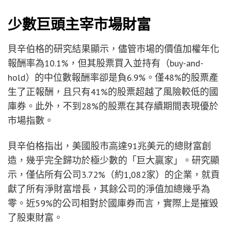
少數巨頭主宰市場財富
貝辛伯格的研究結果顯示，儘管市場的價值加權年化
報酬率為10.1%，但其股票買入並持有（buy-and-
hold）的中位數報酬率卻是負6.9%。僅48%的股票產
生了正報酬，且只有41%的股票超越了風險較低的國
庫券。此外，不到28%的股票在其存續期間表現優於
市場指數。
貝辛伯格指出，美國股市高達91兆美元的總財富創
造，幾乎完全歸功於極少數的「巨大贏家」。研究顯
示，僅佔所有公司3.72%（約1,082家）的企業，就貢
獻了所有淨財富增長，其餘公司的淨值加總幾乎為
零。近59%的公司相對於國庫券而言，實際上是摧毀
了股東財富。