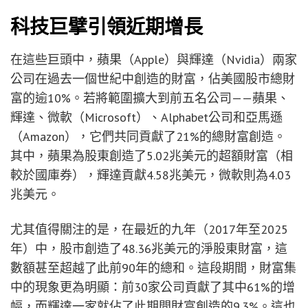
科技巨擘引領近期增長
在這些巨頭中，蘋果（Apple）與輝達（Nvidia）兩家
公司在過去一個世紀中創造的財富，佔美國股市總財
富的逾10%。若將範圍擴大到前五名公司——蘋果、
輝達、微軟（Microsoft）、Alphabet公司和亞馬遜
（Amazon），它們共同貢獻了21%的總財富創造。
其中，蘋果為股東創造了5.02兆美元的超額財富（相
較於國庫券），輝達貢獻4.58兆美元，微軟則為4.03
兆美元。
尤其值得關注的是，在最近的九年（2017年至2025
年）中，股市創造了48.36兆美元的淨股東財富，這
數額甚至超越了此前90年的總和。這段期間，財富集
中的現象更為明顯：前30家公司貢獻了其中61%的增
幅，而輝達一家就佔了此期間財富創造的9.3%。這也