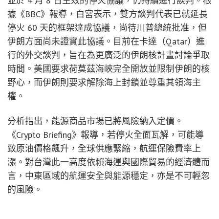
並於 4 月 8 日生效的停火協議，仍持續進行談判。根
據《BBC》報導，白宮表示，雙方談判代表已就延長
停火 60 天的框架達成協議，尚待川普總統批准，但
伊朗方面尚未證實此協議。目前在卡達（Qatar）進
行的外交談判，旨在為更廣泛的伊朗核計畫討論爭取
時間。美國要求荷莫茲海峽完全開放並限制伊朗的核
野心，而伊朗則要求解除海上封鎖並尊重其領海主
權。
分析指出，能源商品市場已將風險納入定價。
《Crypto Briefing》報導，若停火全面瓦解，可能導
致原油價格飆升，全球供應緊縮，航運保險費率上
漲。對台灣此一高度依賴海運與國際貿易的經濟體而
言，中東區域的航運安全與能源穩定，亦是不可輕忽
的風險。