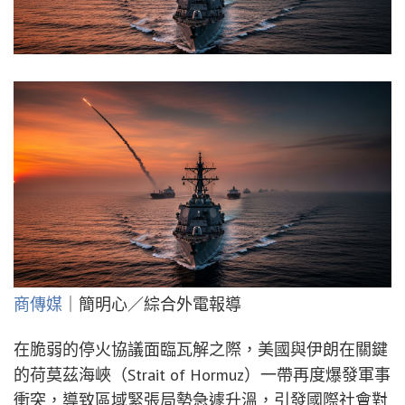
商傳媒
｜簡明心／綜合外電報導
在脆弱的停火協議面臨瓦解之際，美國與伊朗在關鍵
的荷莫茲海峽（Strait of Hormuz）一帶再度爆發軍事
衝突，導致區域緊張局勢急遽升溫，引發國際社會對