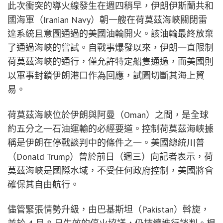
此次衝突的導火線發生在週四稍早，伊朗伊斯蘭共和
國海軍（Iranian Navy）朝一艘在荷莫茲海峽關閉雷
達系統且意圖通過的美國油輪開火。該油輪最終放棄
了通過海峽的嘗試。自戰事爆發以來，伊朗一直限制
荷莫茲海峽的通行，僅允許特定船隻通過，而美國則
以軍事封鎖伊朗港口作為回應，試圖切斷其海上貿
易。
荷莫茲海峽位於伊朗與阿曼（Oman）之間，是全球
約五分之一石油運輸的必經要道。控制荷莫茲海峽據
稱是伊朗在停戰談判中的條件之一。美國總統川普
（Donald Trump）曾於前日（週三）向記者表示，荷
莫茲海峽是國際水域，不受任何政府控制，美國將會
確保其自由航行。
儘管緊張情勢升級，由巴基斯坦（Pakistan）斡旋，