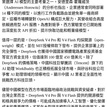
業選擇 AI 模型的主要考量之一。安德里森·霍羅威茨
（Andreessen Horowitz）的分析也指出，企業通常會同時部署
14 種不同的模型，以進行工作負載路由並避免單一廠商綁
定。這種市場轉變對 OpenAI 構成巨大壓力，其營收組合高度
依賴通用型 API 服務。為應對競爭，西方實驗室也已開始推
出深度批次 API 折扣、提示快取功能和輕量級模型。
值得一提的是，DeepSeek V4 Pro 和 V4 Flash 均採開源（open-
weight）模式，並在 MIT授權條款下發布，提供企業部署上的
完全彈性。DeepSeek 也獲得中國國家積體電路產業投資基金
等官方資金支持，估值達到 100 億至 450 億美元。除了
DeepSeek 的價格策略，中國科技巨擘騰訊（Tencent）旗下的
AI 助理 WorkBuddy 也正積極拓展全球市場，與矽谷科技公司
爭奪 AI 助理領域的領導地位，顯示中國 AI 業者正全面性地
挑戰西方科技巨頭。
儘管中國模型在西方市場面臨地緣政治挑戰與資安疑慮，對於
台灣企業而言，DeepSeek V4 Pro 與 V4 Flash 提供的開源模型
和極具競爭力的價格，可能成為加速導入人工智慧、優化營運
成本的重要選項。尤其在大型語言模型日漸普及的背景下，高