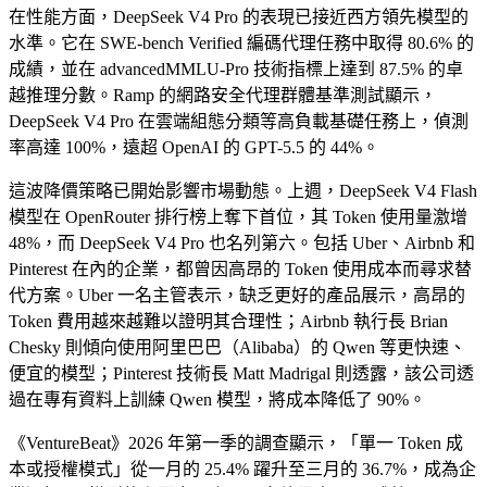
在性能方面，DeepSeek V4 Pro 的表現已接近西方領先模型的
水準。它在 SWE-bench Verified 編碼代理任務中取得 80.6% 的
成績，並在 advancedMMLU-Pro 技術指標上達到 87.5% 的卓
越推理分數。Ramp 的網路安全代理群體基準測試顯示，
DeepSeek V4 Pro 在雲端組態分類等高負載基礎任務上，偵測
率高達 100%，遠超 OpenAI 的 GPT-5.5 的 44%。
這波降價策略已開始影響市場動態。上週，DeepSeek V4 Flash
模型在 OpenRouter 排行榜上奪下首位，其 Token 使用量激增
48%，而 DeepSeek V4 Pro 也名列第六。包括 Uber、Airbnb 和
Pinterest 在內的企業，都曾因高昂的 Token 使用成本而尋求替
代方案。Uber 一名主管表示，缺乏更好的產品展示，高昂的
Token 費用越來越難以證明其合理性；Airbnb 執行長 Brian
Chesky 則傾向使用阿里巴巴（Alibaba）的 Qwen 等更快速、
便宜的模型；Pinterest 技術長 Matt Madrigal 則透露，該公司透
過在專有資料上訓練 Qwen 模型，將成本降低了 90%。
《VentureBeat》2026 年第一季的調查顯示，「單一 Token 成
本或授權模式」從一月的 25.4% 躍升至三月的 36.7%，成為企