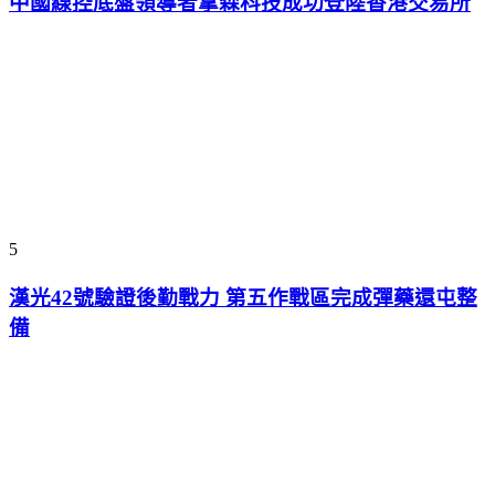
中國線控底盤領導者拿森科技成功登陸香港交易所
5
漢光42號驗證後勤戰力 第五作戰區完成彈藥還屯整
備