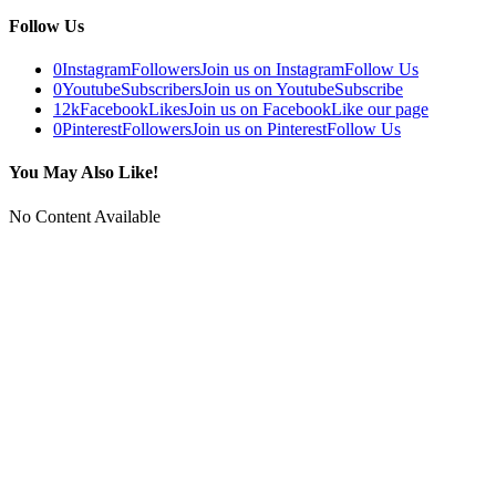
Follow Us
0
Instagram
Followers
Join us on Instagram
Follow Us
0
Youtube
Subscribers
Join us on Youtube
Subscribe
12k
Facebook
Likes
Join us on Facebook
Like our page
0
Pinterest
Followers
Join us on Pinterest
Follow Us
You May Also Like!
No Content Available