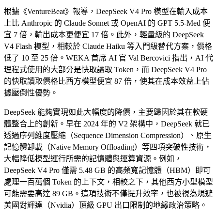
根據《VentureBeat》報導，DeepSeek V4 Pro 模型在輸入成本
上比 Anthropic 的 Claude Sonnet 或 OpenAI 的 GPT 5.5-Med 便
宜 7 倍，輸出成本更便宜 17 倍。此外，輕量級的 DeepSeek
V4 Flash 模型，相較於 Claude Haiku 等入門級替代方案，價格
低了 10 至 25 倍。WEKA 首席 AI 官 Val Bercovici 指出，AI 代
理程式使用的大部分是快取讀取 Token，而 DeepSeek V4 Pro
的快取讀取價格比西方模型便宜 87 倍，使其在成本效益上佔
據壓倒性優勢。
DeepSeek 能夠實現如此大幅度的降價，主要歸因於其在軟硬
體整合上的創新。早在 2024 年的 V2 架構中，DeepSeek 就已
透過序列維度壓縮（Sequence Dimension Compression）、原生
記憶體卸載（Native Memory Offloading）等四項突破性技術，
大幅降低模型運行所需的記憶體與運算資源。例如，
DeepSeek V4 Pro 僅需 5.48 GB 的高頻寬記憶體（HBM）即可
處理一百萬個 Token 的上下文，相較之下，其他西方小型模型
可能需要高達 89 GB。這項技術不僅提升效率，也被視為規避
美國對輝達（Nvidia）頂級 GPU 出口限制的地緣政治策略。