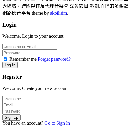
大區域，跨國製作及代理音樂會.綜藝節目.戲劇.直播的多媒體
網路影音平台 theme by
akbilisim
.
Login
Welcome, Login to your account.
Remember me
Forget password?
Register
Welcome, Create your new account
You have an account?
Go to Sign In