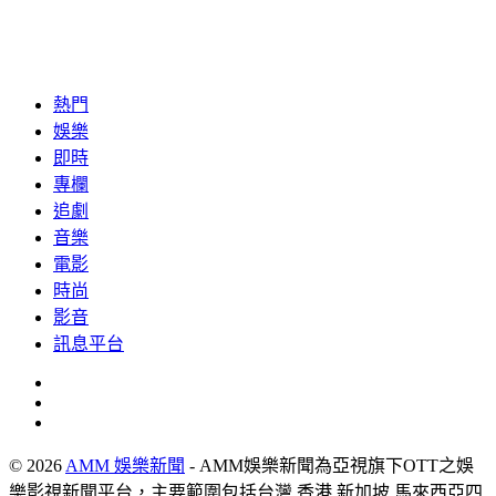
熱門
娛樂
即時
專欄
追劇
音樂
電影
時尚
影音
訊息平台
© 2026
AMM 娛樂新聞
- AMM娛樂新聞為亞視旗下OTT之娛
樂影視新聞平台，主要範圍包括台灣.香港.新加坡.馬來西亞四