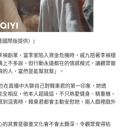
藝國際版提供）)
李禎創業，當李家陷入資金危機時，戚九陪著李禎穩
嘴上不多說，但行動永遠都在的情感模式，讓觀眾徹
禎的人，當然是能幫就幫」。
紫也在直播中大聊自己對韓東君的第一印象，她透
完全相反，他本人超級逗，不只熱愛健身、騎重機，
感到沮喪時，韓東君都會主動安慰她，兩人戲裡戲外
心的其實是徽墨文化會不會太艱深，令觀眾覺得枯