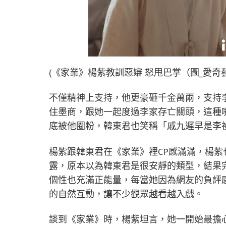
(《家業》楊紫教訓惡嬸 怒甩巴掌（圖_愛奇
不僅精神上支持，他更豪砸千金萬兩，支持
住墨商，跟她一起度過李家存亡關頭，這種
底被他圈粉，韓東君也笑稱「戚九遲早是李
楊紫跟韓東君在《家業》裡CP感滿滿，楊
露，原本以為韓東君是很安靜的類型，結果
個性也充滿正能量，每當她因為網友的負評
的自然互動，讓不少觀眾越看越入戲。
談到《家業》時，楊紫坦言，她一開始最擔