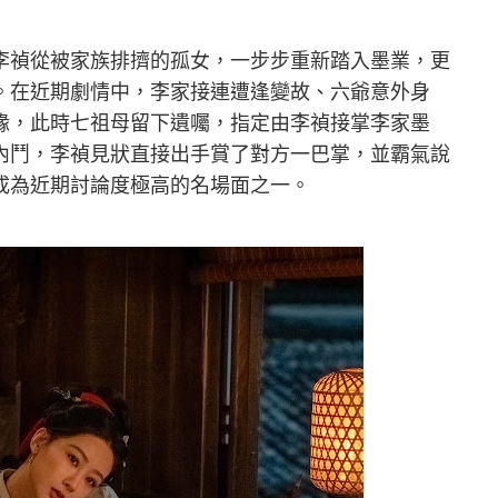
李禎從被家族排擠的孤女，一步步重新踏入墨業，更
。在近期劇情中，李家接連遭逢變故、六爺意外身
緣，此時七祖母留下遺囑，指定由李禎接掌李家墨
內鬥，李禎見狀直接出手賞了對方一巴掌，並霸氣說
成為近期討論度極高的名場面之一。