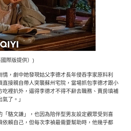
國際版提供）)
劇情，劇中她發現姑父李德才長年侵吞李家原料利
禎直接親自帶人突襲蘇州宅院，當場抓包李德才跟小
方吃裡扒外，逼得李德才不得不辭去職務、賣房填補
出氣了。」
的「駱文謙」，也因為陪伴型男友設定觀眾受到喜
禎依賴自己，但每次李禎最需要幫助時，他幾乎都