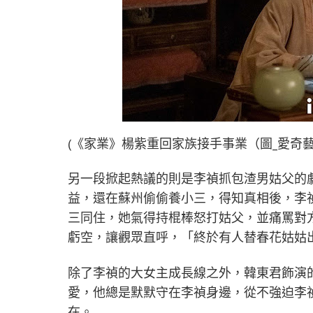
(《家業》楊紫重回家族接手事業（圖_愛奇藝
另一段掀起熱議的則是李禎抓包渣男姑父的
益，還在蘇州偷偷養小三，得知真相後，李
三同住，她氣得持棍棒怒打姑父，並痛罵對
虧空，讓觀眾直呼，「終於有人替春花姑姑
除了李禎的大女主成長線之外，韓東君飾演
愛，他總是默默守在李禎身邊，從不強迫李
在。