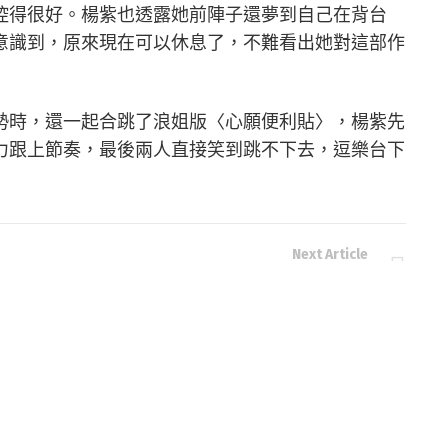
控得很好。楊紫也透露她前陣子還夢到自己在背台
意識到，原來現在可以休息了，不難看出她對這部作
勢時，還一起合跳了浪姐版〈心願便利貼〉，楊紫先
力跟上節奏，最後兩人直接笑到跳不下去，逗樂台下
Next Article
競
華碩新世代 AI 商務筆電登陸菲律賓 搭載 AMD
Ryzen 處理器