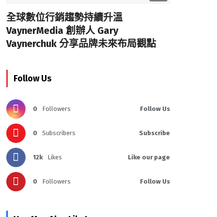
全球數位行銷趨勢持續升溫
VaynerMedia 創辦人 Gary
Vaynerchuk 分享品牌未來布局觀點
Follow Us
0
Followers
Follow Us
0
Subscribers
Subscribe
12k
Likes
Like our page
0
Followers
Follow Us