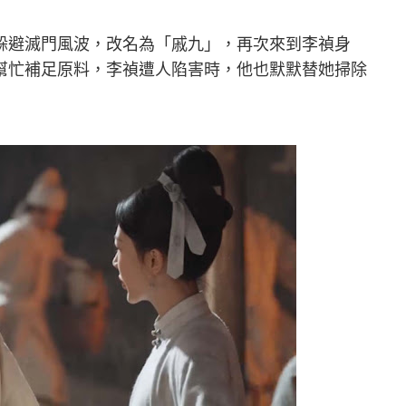
躲避滅門風波，改名為「戚九」，再次來到李禎身
幫忙補足原料，李禎遭人陷害時，他也默默替她掃除