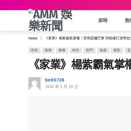
即時
熱
Home
《家業》楊紫霸氣掌權！怒甩惡嬸巴掌 持棍痛打渣男姑
即時
娛樂
專欄
時尚
熱門
追劇
電影
音
《家業》楊紫霸氣掌
be90728
2026 年 5 月 29 日