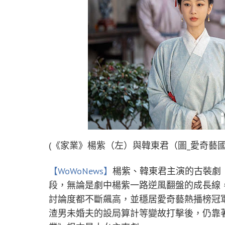
(《家業》楊紫（左）與韓東君（圖_愛奇藝國
【WoWoNews】
楊紫、韓東君主演的古裝劇
段，無論是劇中楊紫一路逆風翻盤的成長線
討論度都不斷飆高，並穩居愛奇藝熱播榜冠
渣男未婚夫的設局算計等變故打擊後，仍靠