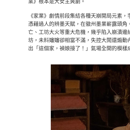
業》根本是大女主爽劇。
《家業》劇情前段集結各種天崩開局元素，
憑藉過人的辨墨天賦，在徽州墨業嶄露頭角
亡、工坊大火等重大危機，幾乎陷入崩潰邊
坊，未料嬸嬸卻相當不滿，失控大鬧還煽動
出「這個家，禎娘接了！」氣場全開的模樣