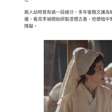
兩人幼時曾有過一段緣分，多年後駱文謙為
邊，看見李禎開始研製漆煙古墨，他便暗中
障礙。