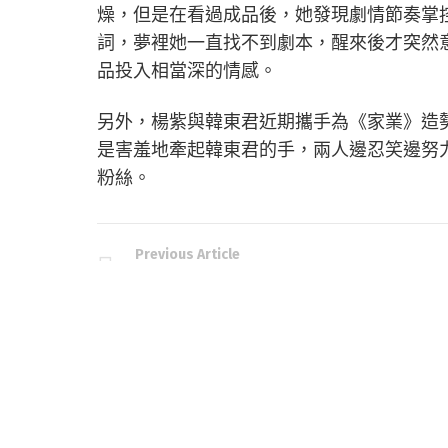
燥，但是在看過成品後，她發現劇情節奏掌
詞，夢裡她一直找不到劇本，醒來後才突然
品投入相當深的情感。
另外，楊紫與韓東君近期攜手為《家業》造
是害羞地牽起韓東君的手，兩人邊忍笑邊努
粉絲。
Previous Article
資料多已不是優勢！momo：AI 時代真正的
爭力，是問對問題、做對決策