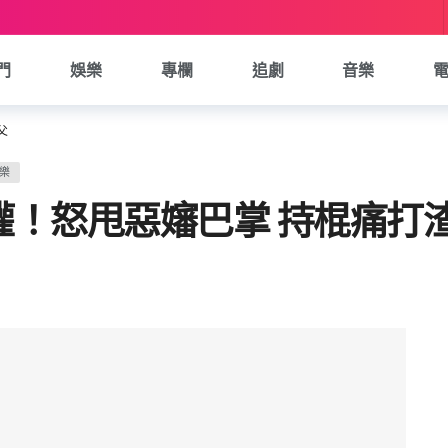
門
娛樂
專欄
追劇
音樂
父
樂
權！怒甩惡嬸巴掌 持棍痛打