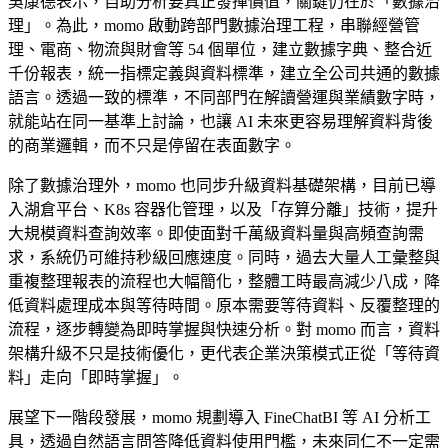
吳康德表示，自助分析要真正發揮價值，關鍵仍在於「數據治
理」。為此，momo 啟動跨部門數據治理工程，串聯經營管
理、電商、物流與財會等 54 個單位，建立數據字典、整合近
千份報表，統一指標定義與資料標準，建立全公司共通的數據
語言。透過一致的標準，不同部門在解讀營運與業績數字時，
就能站在同一基準上討論，也讓 AI 未來更容易理解資料背後
的商業邏輯，而不只是停留在表面數字。
除了數據治理外，momo 也同步升級資料基礎架構，目前已導
入湖倉平台、K8s 容器化管理，以及「存算分離」技術，提升
大規模資料查詢效率。即使面對千萬級資料量與高頻查詢需
求，系統仍可維持秒級回應速度。同時，過去大量人工彙整與
重複整理報表的流程也大幅簡化，整體工時最高減少八成，降
低資料處理成本與等待時間。原本需要等待資料、反覆整理的
流程，逐步轉變為即時掌握與快速分析。對 momo 而言，資料
架構升級不只是技術優化，更代表企業決策模式正從「等待資
料」走向「即時掌握」。
展望下一階段發展，momo 規劃導入 FineChatBI 等 AI 分析工
具，透過自然語言問答降低資料使用門檻，未來同仁不一定需