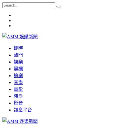
即時
熱門
娛樂
專欄
追劇
音樂
電影
時尚
影音
訊息平台