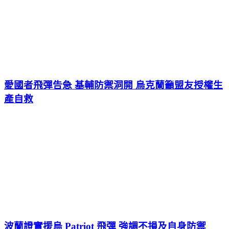
愛國者飛彈告急 基輔防禦洞開 烏克蘭籲盟友授權生
產自救
波蘭證實援烏 Patriot 飛彈 強調不損及自身防禦