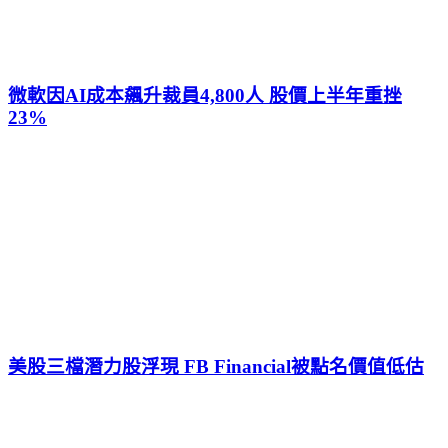
微軟因AI成本飆升裁員4,800人 股價上半年重挫
23%
美股三檔潛力股浮現 FB Financial被點名價值低估