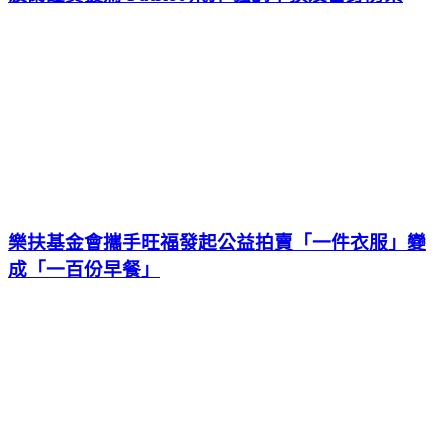
樂扶基金會攜手旺福發起公益拍賣「一件衣服」變
成「一百份早餐」