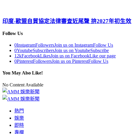
印度-歐盟自貿協定法律審查近尾聲 拚2027年初生效
Follow Us
0
Instagram
Followers
Join us on Instagram
Follow Us
0
Youtube
Subscribers
Join us on Youtube
Subscribe
12k
Facebook
Likes
Join us on Facebook
Like our page
0
Pinterest
Followers
Join us on Pinterest
Follow Us
You May Also Like!
No Content Available
熱門
娛樂
即時
專欄