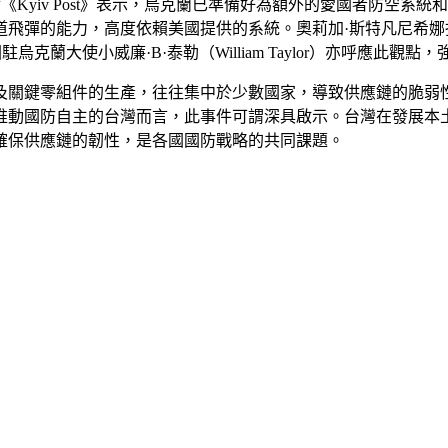
na）昨日對《Kyiv Post》表示，烏克蘭已準備好為額外的愛國
飛彈的能力，高度依賴美國提供的系統。奧莉加·斯特凡尼希娜指
國駐烏克蘭大使小威廉·B·泰勒（William Taylor）亦呼應此
及關鍵零組件的生產，往往集中於少數國家，導致供應鏈的脆弱
推動國防自主的台灣而言，此事件可謂深具啟示。台灣在發展本
確保供應鏈的韌性，是各國國防戰略的共同課題。