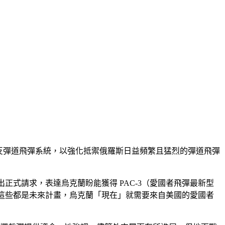
速供應更多反彈道飛彈系統，以強化抵禦俄羅斯日益頻繁且猛烈的彈道飛彈
國國會提出正式請求，表達烏克蘭盼能獲得 PAC-3（愛國者飛彈最新型
但這些都是未來計畫，烏克蘭「現在」就需要來自美國的愛國者