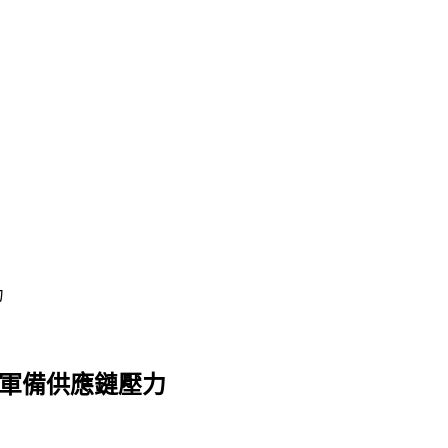
力
球軍備供應鏈壓力