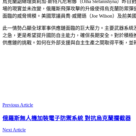
烏克蘭副總理奧莉加·斯特凡尼希娜（Olha Stefanishy
場的現實並未改變，俄羅斯飛彈攻擊的升級使得烏克蘭防禦彈道
面臨的威脅規模。美國眾議員喬·威爾遜（Joe Wilson）及前美
此一情勢凸顯全球軍事供應鏈面臨的巨大壓力。主要武器系統
之急，更是希望提升國防自主能力，確保長期安全。對於積極
供應鏈的挑戰。如何在外部支援與自主生產之間取得平衡，並
Previous Article
俄羅斯無人機加裝電子防禦系統 對抗烏克蘭攔截器
Next Article