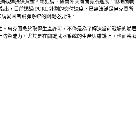
者防空系統和攔截彈提供資金。她強調，儘管外交層面有所進展，但地面戰
出，目前透過 PURL 計劃的交付速度，已無法滿足烏克蘭所
觀點，強調愛國者飛彈系統的關鍵必要性。
性。烏克蘭急於取得生產許可，不僅是為了解決當前戰場的燃眉
土防禦能力，尤其是在關鍵武器系統的生產與維護上，也面臨著