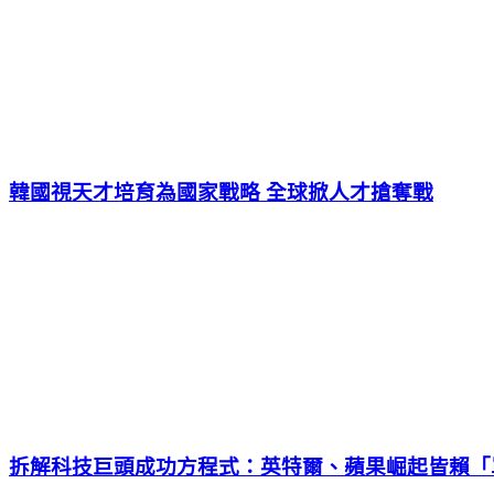
韓國視天才培育為國家戰略 全球掀人才搶奪戰
拆解科技巨頭成功方程式：英特爾、蘋果崛起皆賴「