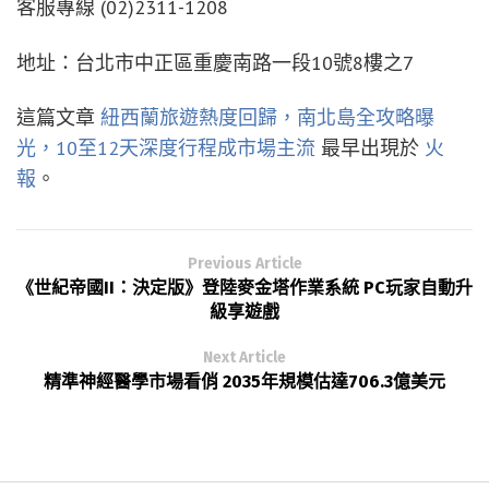
客服專線 (02)2311-1208
地址：台北市中正區重慶南路一段10號8樓之7
這篇文章
紐西蘭旅遊熱度回歸，南北島全攻略曝
光，10至12天深度行程成市場主流
最早出現於
火
報
。
Previous Article
《世紀帝國II：決定版》登陸麥金塔作業系統 PC玩家自動升
級享遊戲
Next Article
精準神經醫學市場看俏 2035年規模估達706.3億美元