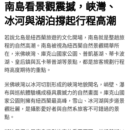
南島看景觀震撼，峽灣、
冰河與湖泊撐起行程高潮
若說北島是紐西蘭旅遊的文化開場，南島就是整趟旅
程的自然高潮。南島被視為紐西蘭自然景觀精華所
在，米佛峽灣、庫克山國家公園、普凱基湖、蒂卡波
湖、皇后鎮與瓦卡蒂普湖等景點，都是旅客規劃行程
時高度期待的重點。
米佛峽灣以冰河切割形成的峽灣地貌聞名，峭壁、瀑
布與巡航體驗構成極具震撼力的自然畫面。庫克山國
家公園則擁有紐西蘭最高峰，雪山、冰河湖與步道景
觀壯麗，是攝影愛好者與自然系旅客不可錯過的景
點。