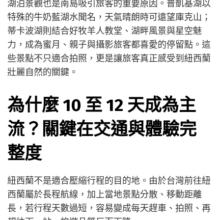
湖泊景觀也是南島吸引旅客的重要原因。普凱基湖以
特殊的牛奶藍湖水聞名，天氣晴朗時可遠望庫克山；
蒂卡波湖則結合好牧羊人教堂、湖畔風景與星空魅
力，成為蜜月、親子與攝影旅客都喜愛的停留點。這
些景點不只適合拍照，更是讓旅客真正感受到紐西蘭
壯麗自然的關鍵。
為什麼 10 至
12
天成為主
流？關鍵在交通與體驗完
整度
紐西蘭不是適合壓縮行程的目的地。由於台灣前往紐
西蘭屬於長程航線，加上當地景點分散、移動距離
長，若行程天數過短，容易變成每天趕車、拍照、再