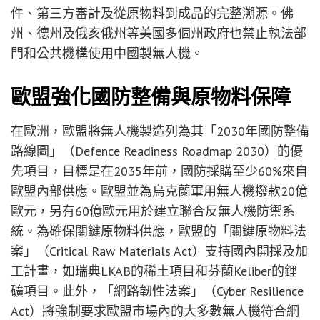
件、第三方審計及從原物料到成品的完整溯源。佛
州、德州及俄亥俄州等美國多個州政府也禁止執法部
門和公共機構使用中國製無人機。
歐盟強化國防整備與原物料保障
在歐洲，歐盟將無人機製造列為其「2030年國防整備
路線圖」（Defence Readiness Roadmap 2030）的優
先項目，目標是在2035年前，國防採購至少60%來自
歐盟內部供應。歐盟並為烏克蘭軍用無人機撥款20億
歐元，另有60億歐元用於建立聯合反無人機防禦系
統。為確保關鍵原物料供應，歐盟的「關鍵原物料法
案」（Critical Raw Materials Act）支持國內開採及加
工計畫，如瑞典LKAB的稀土項目和芬蘭Keliber的鋰
礦項目。此外，「網路韌性法案」（Cyber Resilience
Act）將強制要求歐盟市場內的大多數無人機符合網