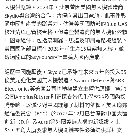
人機供應鏈。2024年，北京曾因美國無人機製造商
Skydio與台灣的合作，暫停向其出口電池，此事件彰
顯中國對產業的影響力。儘管美國國防部的Blue UAS
核准清單已審核合格，但這些製造商的無人機仍依賴
中國零組件，包括感測器、馬達及印刷電路板組裝。
美國國防部目標在2028年前生產15萬架無人機，並
透過陸軍的SkyFoundry計畫擴大國內產能。
經歷中國施壓後，Skydio已承諾在未來五年內投入35
億美元強化美國無人機製造。Swarm Defense與ARK
Electronics等美國公司也積極建立主權供應鏈。電池
公司Amprius和Lyten則正探索替代化學材料及國內採
購策略，以減少對中國鋰離子材料的依賴。美國聯邦
通信委員會（FCC）於2025年12月已暫停對中國大疆
創新（DJI）及Autel等外國製無人機的新認證。此
外，五角大廈要求無人機關鍵零件必須提供詳細文