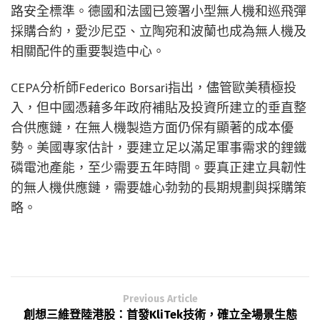
路安全標準。德國和法國已簽署小型無人機和巡飛彈
採購合約，愛沙尼亞、立陶宛和波蘭也成為無人機及
相關配件的重要製造中心。
CEPA分析師Federico Borsari指出，儘管歐美積極投
入，但中國憑藉多年政府補貼及投資所建立的垂直整
合供應鏈，在無人機製造方面仍保有顯著的成本優
勢。美國專家估計，要建立足以滿足軍事需求的鋰鐵
磷電池產能，至少需要五年時間。要真正建立具韌性
的無人機供應鏈，需要雄心勃勃的長期規劃與採購策
略。
Previous Article
創想三維登陸港股：首發KliTek技術，確立全場景生態