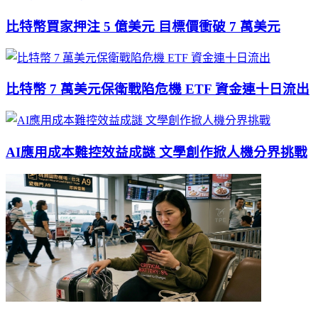
比特幣買家押注 5 億美元 目標價衝破 7 萬美元
比特幣 7 萬美元保衛戰陷危機 ETF 資金連十日流出
AI應用成本難控效益成謎 文學創作掀人機分界挑戰