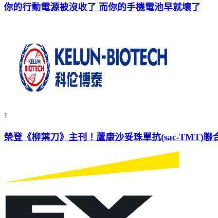
你的行動電源被沒收了 而你的手機電池早就壞了
1
榮登《柳葉刀》主刊！蘆康沙妥珠單抗(sac-TMT)聯合帕