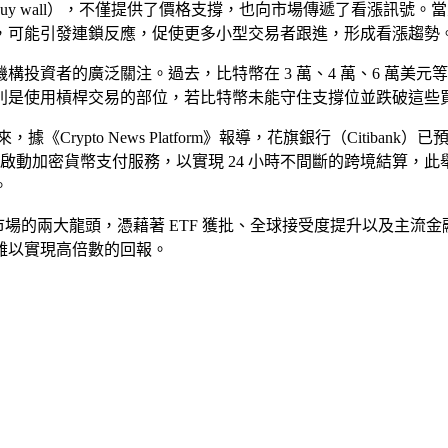
y wall），不僅提供了價格支撐，也向市場傳遞了看漲訊號
，可能引發連鎖反應，促使更多小型交易者跟進，形成看漲趨勢
機構投資者的廣泛關注。過去，比特幣在 3 萬、4 萬、6 萬
別是使用槓桿交易的部位，若比特幣未能守住支撐位並跌破這些
Crypto News Platform》報導，花旗銀行（Citibank）
 月前啟動加密貨幣支付服務，以實現 24 小時不間斷的跨境結算，
。
貨幣市場的兩大龍頭，憑藉著 ETF 獲批、全球接受度提升以及主
難以實現高倍數的回報。