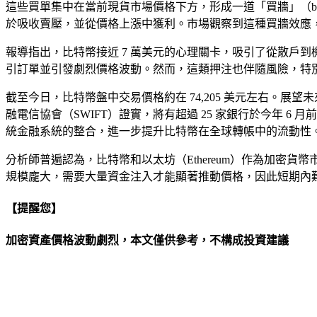
這些買單集中在當前現貨市場價格下方，形成一道「買牆」（bu
於吸收賣壓，並從價格上漲中獲利。市場觀察到這種買牆效應
報導指出，比特幣接近 7 萬美元的心理關卡，吸引了從散戶到
引訂單並引發劇烈價格波動。然而，這類押注也伴隨風險，特
截至今日，比特幣盤中交易價格約在 74,205 美元左右。展望未來，據《
融電信協會（SWIFT）證實，將有超過 25 家銀行於今年 6
統金融系統的整合，進一步提升比特幣在全球轉帳中的流動性
分析師普遍認為，比特幣和以太坊（Ethereum）作為加密
規模龐大，需要大量資金注入才能顯著推動價格，因此短期內
【提醒您】
加密資產價格波動劇烈，本文僅供參考，不構成投資建議