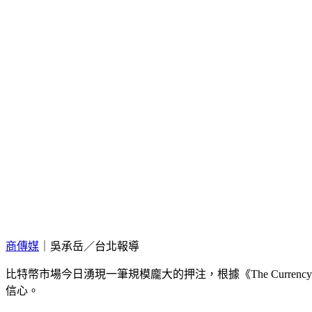
商傳媒
｜吳承岳／台北報導
比特幣市場今日湧現一筆規模龐大的押注，根據《The Currenc
信心。