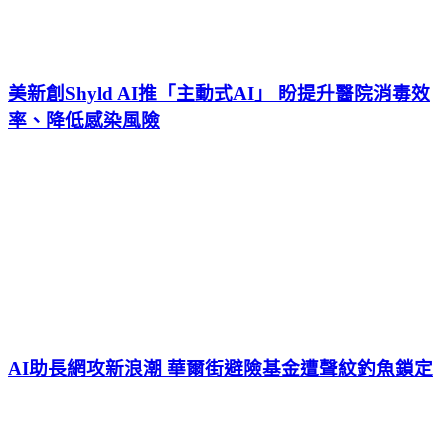
美新創Shyld AI推「主動式AI」 盼提升醫院消毒效
率、降低感染風險
AI助長網攻新浪潮 華爾街避險基金遭聲紋釣魚鎖定