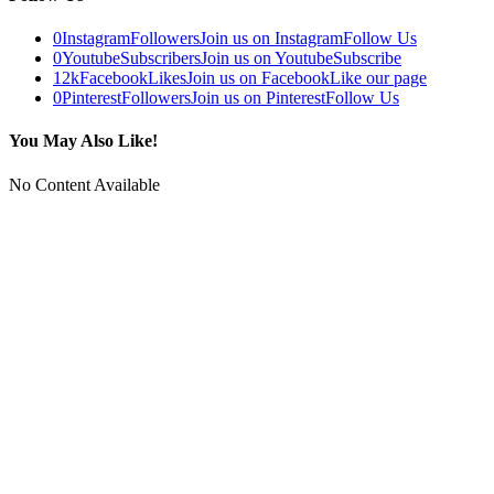
0
Instagram
Followers
Join us on Instagram
Follow Us
0
Youtube
Subscribers
Join us on Youtube
Subscribe
12k
Facebook
Likes
Join us on Facebook
Like our page
0
Pinterest
Followers
Join us on Pinterest
Follow Us
You May Also Like!
No Content Available