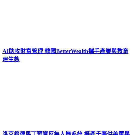
AI助攻財富管理 韓國BetterWealth攜手產業與教育
建生態
洛克希德馬丁預資反無人機系統 擬產千套供美軍與