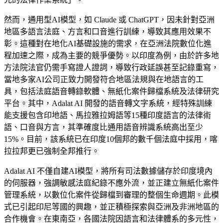
然而，通用型AI模型，如 Claude 或 ChatGPT，因未針對亞洲
地區多語言法庭、方言和口音進行訓練，導致其應用效果不
彰。這種對在地化AI基礎設施的需求，在亞洲法院數位化進
程加速之際，成為主要的競爭優勢。以印度為例，由於許多地
方法院法官仍需手寫證人證詞，導致行政延誤甚至記錄重寫，
當地多家AI公司正致力開發符合地區法規與在地語言的工
具，包括法庭語音轉錄軟體、無紙化案件歸檔系統及法律研究
平台。其中，Adalat AI 開發的語音轉文字系統，經特殊訓練
能支援包含印地語、馬拉雅拉姆語等15種印度語言的法律術
語、口音與方言，其準確度比通用語音辨識系統高出至少
15%。目前，該系統已在印度10個邦的數千個法庭中採用，喀
拉拉邦更已強制全邦推行。
Adalat AI 不僅自建AI模型，將所有司法數據儲存於印度境內
的伺服器，強調敏感法庭紀錄不應外流，並正建立無紙化案件
管理系統，以數位化案件從歸檔到審理的整個生命週期。此模
式已引起印尼等國的興趣，並正積極探索與亞洲及非洲地區的
合作機會。在東南亞，各國法院因語言和法律體系的多元性，