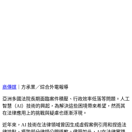
商傳媒
｜方承業／綜合外電報導
亞洲多國法院長期面臨案件積壓、行政效率低落等問題。人工
智慧（AI）技術的興起，為解決這些困境帶來希望，然而其
在法律應用上的挑戰與疑慮也逐漸浮現。
近年來，AI 技術在法律領域曾因生成虛假案例引用和捏造法
律論點，導致部分律師公開道歉。儘管如此，AI在法律實踐