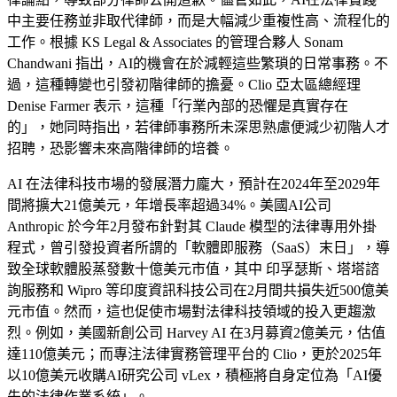
中主要任務並非取代律師，而是大幅減少重複性高、流程化的
工作。根據 KS Legal & Associates 的管理合夥人 Sonam
Chandwani 指出，AI的機會在於減輕這些繁瑣的日常事務。不
過，這種轉變也引發初階律師的擔憂。Clio 亞太區總經理
Denise Farmer 表示，這種「行業內部的恐懼是真實存在
的」，她同時指出，若律師事務所未深思熟慮便減少初階人才
招聘，恐影響未來高階律師的培養。
AI 在法律科技市場的發展潛力龐大，預計在2024年至2029年
間將擴大21億美元，年增長率超過34%。美國AI公司
Anthropic 於今年2月發布針對其 Claude 模型的法律專用外掛
程式，曾引發投資者所謂的「軟體即服務（SaaS）末日」，導
致全球軟體股蒸發數十億美元市值，其中 印孚瑟斯、塔塔諮
詢服務和 Wipro 等印度資訊科技公司在2月間共損失近500億美
元市值。然而，這也促使市場對法律科技領域的投入更趨激
烈。例如，美國新創公司 Harvey AI 在3月募資2億美元，估值
達110億美元；而專注法律實務管理平台的 Clio，更於2025年
以10億美元收購AI研究公司 vLex，積極將自身定位為「AI優
先的法律作業系統」。