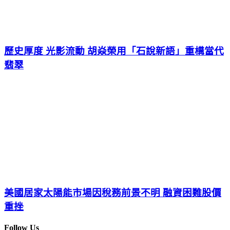
歷史厚度 光影流動 胡焱榮用「石說新語」重構當代
翡翠
美國居家太陽能市場因稅務前景不明 融資困難股價
重挫
Follow Us