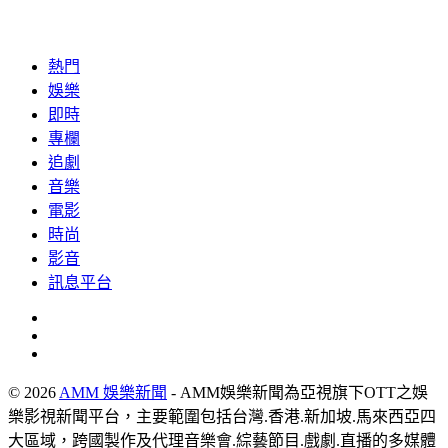
熱門
娛樂
即時
專欄
追劇
音樂
電影
時尚
影音
訊息平台
© 2026
AMM 娛樂新聞
- AMM娛樂新聞為亞視旗下OTT之娛
樂影視新聞平台，主要範圍包括台灣.香港.新加坡.馬來西亞四
大區域，跨國製作及代理音樂會.綜藝節目.戲劇.直播的多媒體