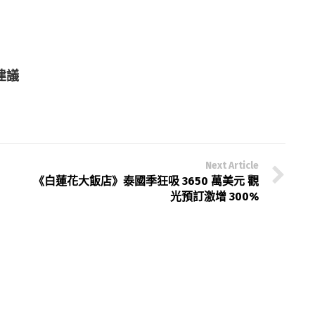
建議
Next Article
《白蓮花大飯店》泰國季狂吸 3650 萬美元 觀
光預訂激增 300%