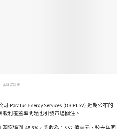
／本報資料庫
ratus Energy Services (OB:PLSV) 近期公布的
與股利覆蓋率問題也引發市場關注。
es 的淨利潤率達到 48.8%，營收為 1.532 億美元，較去年同