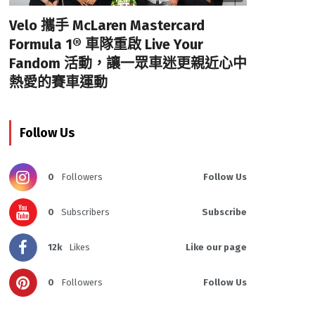
Velo 攜手 McLaren Mastercard
Formula 1® 車隊重啟 Live Your
Fandom 活動，讓一眾車迷更親近心中
熱愛的賽車運動
Follow Us
0
Followers
Follow Us
0
Subscribers
Subscribe
12k
Likes
Like our page
0
Followers
Follow Us