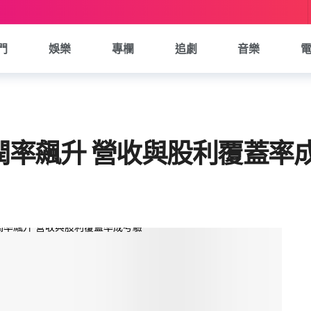
門
娛樂
專欄
追劇
音樂
潤率飆升 營收與股利覆蓋率