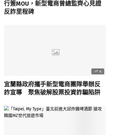
行簽MOU，新型電商曾總監齊心見證
反詐里程碑
4
宜蘭縣政府攜手新型電商團隊舉辦反
詐宣導 聚焦破解股票投資詐騙陷阱