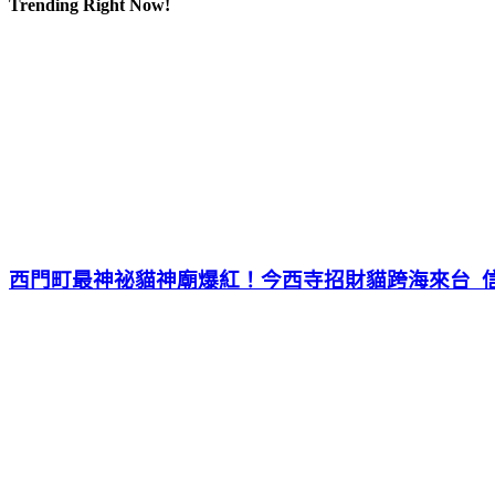
Trending Right Now!
西門町最神祕貓神廟爆紅！今西寺招財貓跨海來台 