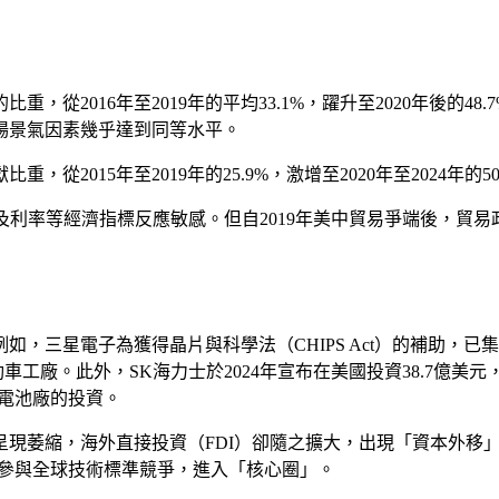
016年至2019年的平均33.1%，躍升至2020年後的48.7%
場景氣因素幾乎達到同等水平。
從2015年至2019年的25.9%，激增至2020年至2024年
及利率等經濟指標反應敏感。但自2019年美中貿易爭端後，貿
，三星電子為獲得晶片與科學法（CHIPS Act）的補助，已
廠。此外，SK海力士於2024年宣布在美國投資38.7億美元，成功
設立電池廠的投資。
萎縮，海外直接投資（FDI）卻隨之擴大，出現「資本外移」現象。
並參與全球技術標準競爭，進入「核心圈」。