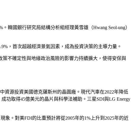
。韓國銀行研究局結構分析組經理黃雪雄（Hwang Seol-ung）
的50.9%，首次超越經濟景氣因素，成為投資決策的主導力量。
易政策不確定性與地緣政治風險的影響力持續擴大，使得安保與
集中資源投資美國德克薩斯州的晶圓廠。現代汽車在2022年降低
取得45億美元的晶片與科學法補助。三星SDI與LG Energy
對美FDI的比重預計將從2005年的1%上升到2025年的近