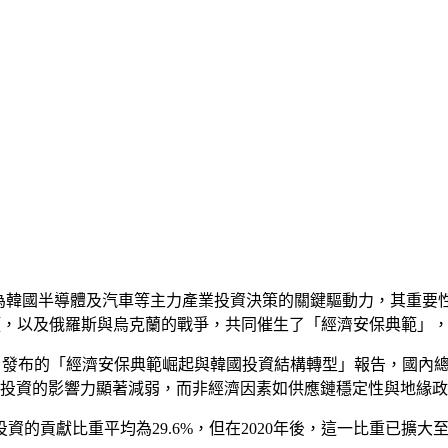
治因素已成為韓國半導體及汽車等主力產業投資決策的關鍵驅動力，其
應鏈瓶頸，以及俄羅斯與烏克蘭的戰爭，共同催生了「經濟安保典範
Department）今日發布的「經濟安保典範崛起與韓國投資結構轉型」
示經濟狀況對投資的影響力顯著減弱，而非經濟因素如供應鏈穩定性與
投資的貢獻比重平均為29.6%，但在2020年後，這一比重已擴大至