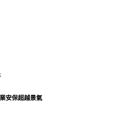
氣
車業安保超越景氣