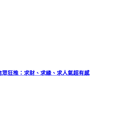
信眾狂推：求財、求緣、求人氣超有感