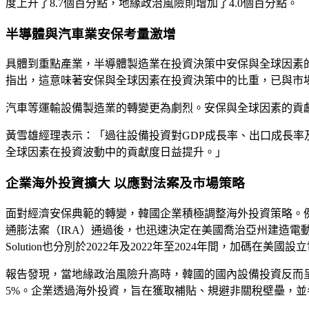
度上升了8.7個百分點，地緣政治風險則增加了4.0個百分點。
半導體與汽車業安保考量激增
具體到重點產業，半導體製造業在投資決策中安保與全球因素的比重，從2
指出，這意味著安保與全球因素在投資決策中的比重，已與市
汽車等運輸設備製造業的轉變更為劇烈。安保與全球因素的貢獻比重，
黃雪雄經理表示：「過往設備投資對GDP成長率、出口成長率
全球因素在投資波動中的貢獻度日益提升。」
企業海外投資擴大 以應對法案及市場策略
面對經濟安保典範的轉變，韓國企業積極調整海外投資策略。例如
通膨法案（IRA）通過後，也迅速決定在美國喬治亞州建造電動車工
Solution也分別於2022年及2022年至2024年間，加碼在美國
報告發現，當地緣政治風險升高時，韓國的國內設備投資反而呈現
5%。企業透過海外投資，旨在獲取補貼、規避非關稅壁壘，