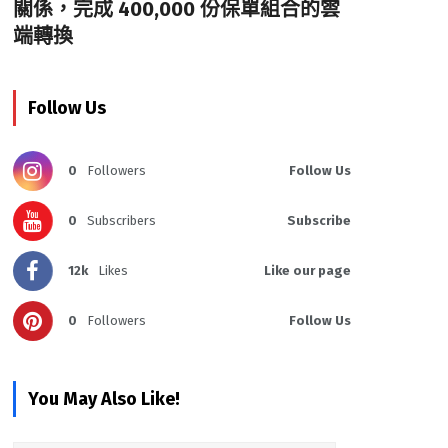
關係，完成 400,000 份保單組合的雲
端轉換
Follow Us
0
Followers
Follow Us
0
Subscribers
Subscribe
12k
Likes
Like our page
0
Followers
Follow Us
You May Also Like!