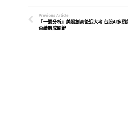
Previous Article
『一週分析』美股創高後迎大考 台股AI多頭
否續航成關鍵