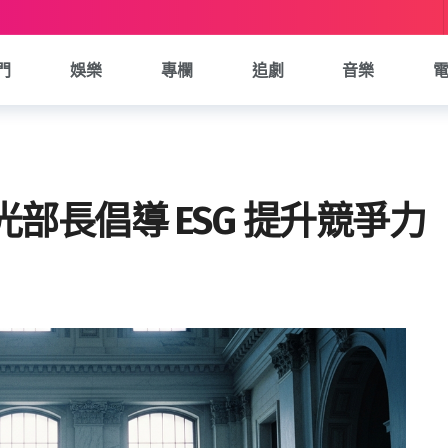
門
娛樂
專欄
追劇
音樂
部長倡導 ESG 提升競爭力