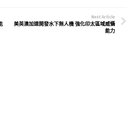
Next Article
能
美英澳加速開發水下無人機 強化印太區域威懾
能力