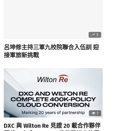
3
呂坤修主持三軍九校院聯合入伍訓 迎
接軍旅新挑戰
1
DXC 與 Wilton Re 見證 20 載合作夥伴