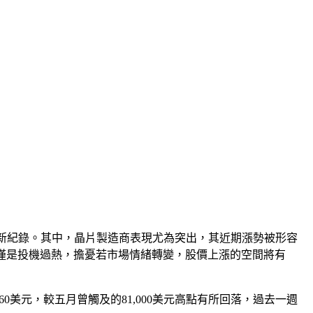
寫下新紀錄。其中，晶片製造商表現尤為突出，其近期漲勢被形容
僅是投機過熱，擔憂若市場情緒轉變，股價上漲的空間將有
860美元，較五月曾觸及的81,000美元高點有所回落，過去一週