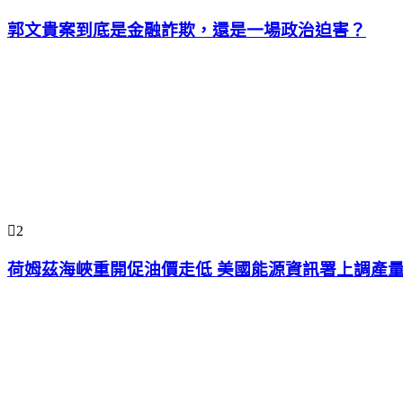
郭文貴案到底是金融詐欺，還是一場政治迫害？
2
荷姆茲海峽重開促油價走低 美國能源資訊署上調產