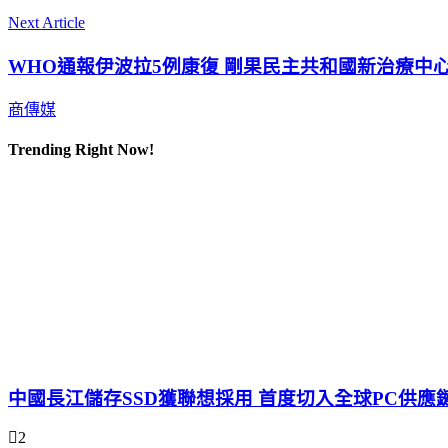
Next Article
WHO通報伊波拉5例康復 剛果民主共和國新治療中
商傳媒
Trending Right Now!
中國長江儲存SSD獲聯想採用 首度切入全球PC供應
2