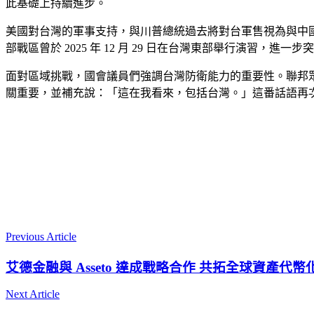
此基礎上持續進步。
美國對台灣的軍事支持，與川普總統過去將對台軍售視為與中
部戰區曾於 2025 年 12 月 29 日在台灣東部舉行演習，進
面對區域挑戰，國會議員們強調台灣防衛能力的重要性。聯邦眾議員邁克爾·保
關重要，並補充說：「這在我看來，包括台灣。」這番話語再
Previous Article
艾德金融與 Asseto 達成戰略合作 共拓全球資產代
Next Article