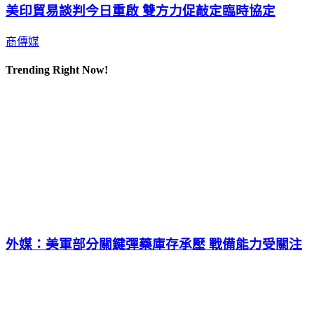
美印貿易談判今日重啟 雙方力促敲定臨時協定
商傳媒
Trending Right Now!
外媒：美軍部分關鍵彈藥庫存承壓 戰備能力受關注