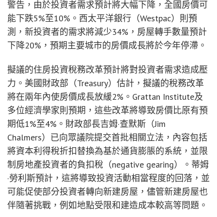
警告，由於投資者需求預計將大幅下降，全國房價可
能下跌5%至10%。西太平洋銀行（Westpac）則預
測，新投資者的需求將減少34%，房屋轉手數量預計
下降20%，預期主要城市的房價成長將於今年停滯。
擬議的住房投資稅務改革預計將對投資者需求造成壓
力。美國財政部（Treasury）估計，擬議的稅務改革
將在兩年內使房價成長放緩2%。Grattan Institute及
多位經濟學家則預期，這些改革將導致房價比原有預
期低1%至4%。財政部長吉姆·查默斯（Jim
Chalmers）已向眾議院提交首批相關立法，內容包括
將資本利得稅折扣替換為基於通貨膨脹的系統，並限
制房地產投資者的負扣稅（negative gearing）。蒂姆
·勞利斯預計，這將導致投資活動相當程度的回落，並
可能促使部分投資者轉向新建房屋，儘管新建房屋也
伴隨著挑戰，例如地點受限和建造成本較高等問題。