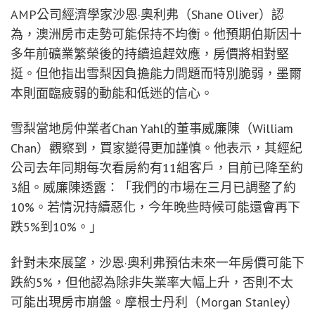
AMP公司經濟學家沙恩·奧利弗（Shane Oliver）認
為，澳洲房市走勢可能保持不均衡。他預期伯斯因十
多年前礦業繁榮後的持續追趕效應，房價將相對堅
挺。但他指出雪梨因負擔能力問題而特別脆弱，墨爾
本則面臨疲弱的動能和低迷的信心。
雪梨當地房仲業者Chan Yahl的董事威廉陳（William
Chan）觀察到，買家變得更加謹慎。他表示，其經紀
公司去年同期每次看房約有11組客戶，目前已降至約
3組。威廉陳透露：「我們的市場在三月已調整了約
10%。若情況持續惡化，今年晚些時候可能還會再下
跌5%到10%。」
針對未來展望，沙恩·奧利弗預估未來一年房價可能下
跌約5%，但他認為除非失業率大幅上升，否則不太
可能出現房市崩盤。摩根士丹利（Morgan Stanley）