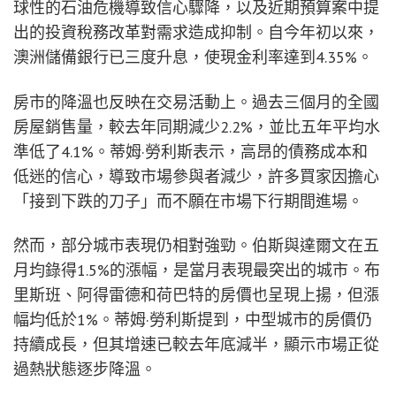
球性的石油危機導致信心驟降，以及近期預算案中提
出的投資稅務改革對需求造成抑制。自今年初以來，
澳洲儲備銀行已三度升息，使現金利率達到4.35%。
房市的降溫也反映在交易活動上。過去三個月的全國
房屋銷售量，較去年同期減少2.2%，並比五年平均水
準低了4.1%。蒂姆·勞利斯表示，高昂的債務成本和
低迷的信心，導致市場參與者減少，許多買家因擔心
「接到下跌的刀子」而不願在市場下行期間進場。
然而，部分城市表現仍相對強勁。伯斯與達爾文在五
月均錄得1.5%的漲幅，是當月表現最突出的城市。布
里斯班、阿得雷德和荷巴特的房價也呈現上揚，但漲
幅均低於1%。蒂姆·勞利斯提到，中型城市的房價仍
持續成長，但其增速已較去年底減半，顯示市場正從
過熱狀態逐步降溫。