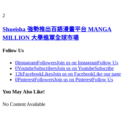
2
Shueisha 強勢推出百語漫畫平台 MANGA
MILLION 大舉進軍全球市場
Follow Us
0
Instagram
Followers
Join us on Instagram
Follow Us
0
Youtube
Subscribers
Join us on Youtube
Subscribe
12k
Facebook
Likes
Join us on Facebook
Like our page
0
Pinterest
Followers
Join us on Pinterest
Follow Us
You May Also Like!
No Content Available