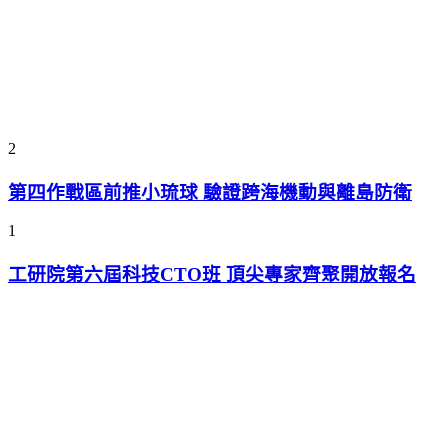
2
第四作戰區前推小琉球 驗證跨海機動與離島防衛
1
工研院第六屆科技CTO班 頂尖專家齊聚開放報名