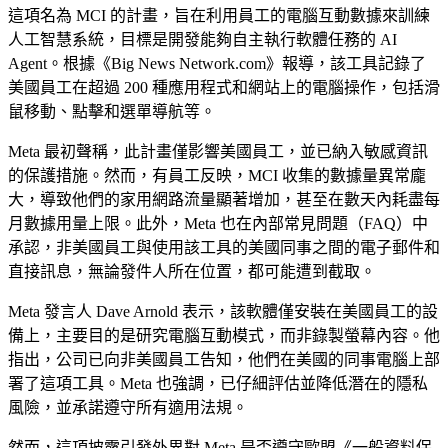
這項名為 MCI 的計畫，旨在利用員工的電腦互動數據來訓練
人工智慧系統，目標是開發能夠自主執行軟體任務的 AI
Agent。根據《Big News Network.com》報導，該工具記錄了
美國員工在超過 200 種應用程式和網站上的電腦操作，包括滑
鼠移動、點擊和選單導航等。
Meta 最初聲稱，此計畫僅影響美國員工，並已納入敏感資訊
的保護措施。然而，有員工反映，MCI 收集的數據量異常龐
大，導致他們的家用網路流量顯著增加，甚至在數天內耗盡每
月數據用量上限。此外，Meta 也在內部常見問題（FAQ）中
承認，非美國員工與使用該工具的美國同事之間的電子郵件和
直接訊息，無論發件人所在位置，都可能遭到截取。
Meta 發言人 Dave Arnold 表示，該軟體僅安裝在美國員工的設
備上，主要目的是研究電腦互動模式，而非錄製螢幕內容。他
指出，公司已向非美國員工告知，他們在美國的同事電腦上部
署了這項工具。Meta 也強調，已仔細評估並降低潛在的隱私
風險，並承諾遵守所有適用法規。
然而，這項披露引發外界對 Meta 是否遵守歐盟《一般資料保