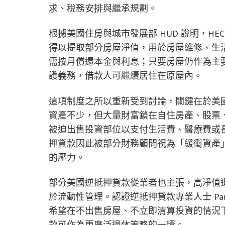
求、稅務安排與繼承規劃。
根據美國住房與城市發展部 HUD 說明，HECM
得以提取部分房屋淨值，用於房屋維修、生
需按月償還本金與利息；只要房屋仍作為主
護義務，借款人可繼續居住在原屋內。
這項制度之所以重新受到討論，關鍵在於美
資產不少，但大量財富鎖在自住房產、股票
被迫出售投資部位以支付生活費、醫療費或
押貸款因此被部分財務顧問視為「緩衝資產
的壓力。
部分美國逆抵押貸款從業者也主張，高淨值
於流動性管理。認證逆抵押貸款專業人士 Paul
希望在不出售房屋、不立即清算投資的情況
款可作為更廣泛退休策略的一環。