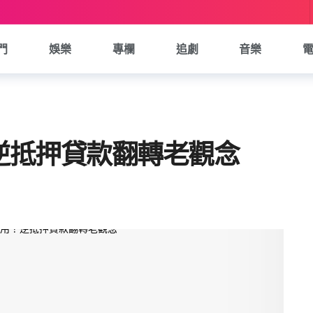
門
娛樂
專欄
追劇
音樂
逆抵押貸款翻轉老觀念