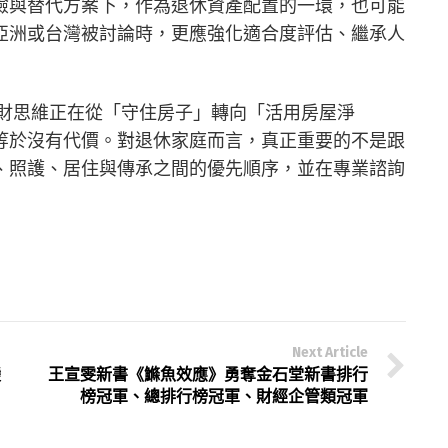
險與替代方案下，作為退休資產配置的一環，也可能
亞洲或台灣被討論時，更應強化適合度評估、繼承人
休理財思維正在從「守住房子」轉向「活用房屋淨
等於沒有代價。對退休家庭而言，真正重要的不是跟
、照護、居住與傳承之間的優先順序，並在專業諮詢
Next Article
變
王宣雯新書《鰷魚效應》勇奪金石堂新書排行
榜冠軍、總排行榜冠軍、財經企管類冠軍