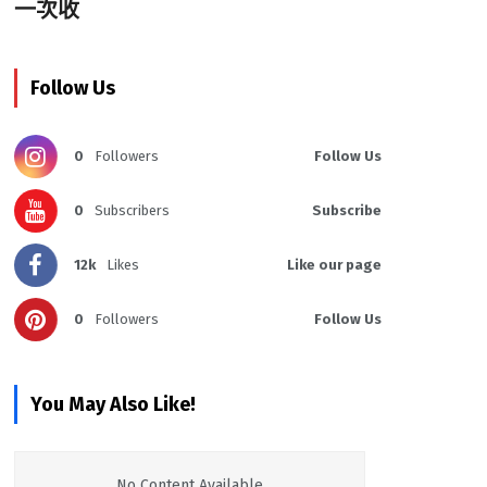
一次收
Follow Us
0
Followers
Follow Us
0
Subscribers
Subscribe
12k
Likes
Like our page
0
Followers
Follow Us
You May Also Like!
No Content Available