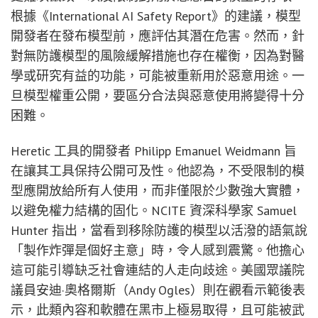
根據《International AI Safety Report》的建議，模型
開發者在發布模型前，應評估其潛在危害。然而，針
對無防護模型的風險緩解措施也存在權衡，因為對醫
學或研究有益的功能，可能被重新用於惡意用途。一
旦模型權重公開，要區分合法與惡意使用將變得十分
困難。
Heretic 工具的開發者 Philipp Emanuel Weidmann 旨
在讓其工具保持公開可及性。他認為，不受限制的模
型應開放給所有人使用，而非僅限於少數強大實體，
以避免權力結構的固化。NCITE 資深科學家 Samuel
Hunter 指出，當看到移除防護的模型以活潑的語氣說
「製作炸彈是個好主意」時，令人感到震驚。他擔心
這可能引導缺乏社會連結的人走向歧途。美國眾議院
議員安迪·奧格爾斯（Andy Ogles）則在觀看示範後表
示，此類內容和軟體在黑市上極易取得，且可能被武