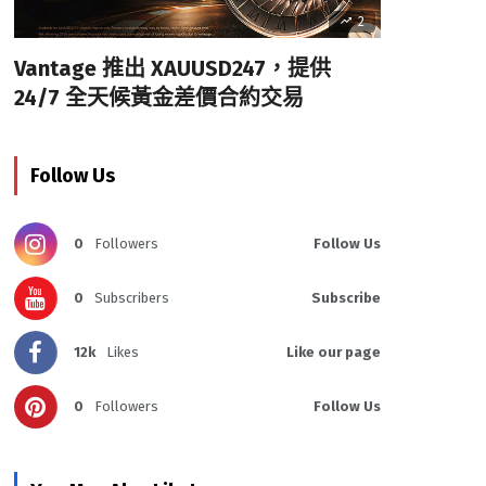
2
Vantage 推出 XAUUSD247，提供
24/7 全天候黃金差價合約交易
Follow Us
0
Followers
Follow Us
0
Subscribers
Subscribe
12k
Likes
Like our page
0
Followers
Follow Us