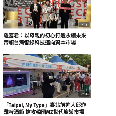
4
羅嘉君：以母親的初心打造永續未來
帶領台灣智綠科技邁向資本市場
3
「Taipei, My Type」臺北前進大邱炸
雞啤酒節 搶攻韓國MZ世代旅遊市場