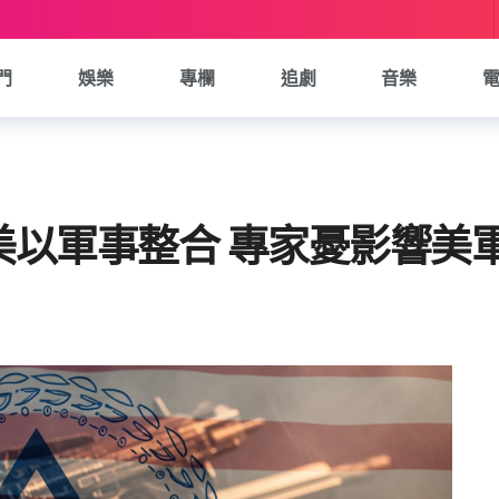
門
娛樂
專欄
追劇
音樂
美以軍事整合 專家憂影響美