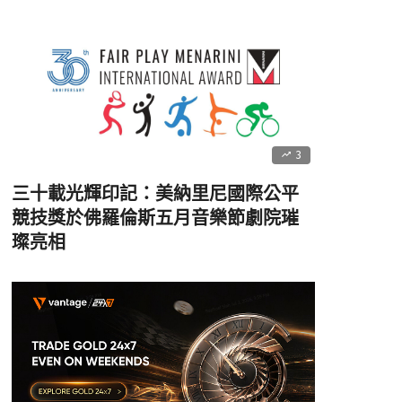
3
三十載光輝印記：美納里尼國際公平
競技獎於佛羅倫斯五月音樂節劇院璀
璨亮相