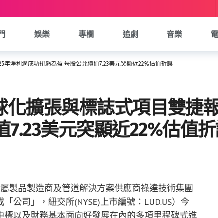
門
娛樂
專欄
追劇
音樂
025年淨利潤成功扭虧為盈 每股公允價值7.23美元突顯近22%估值折讓
) 全球化擴張與標誌式項目雙捷
7.23美元突顯近22%估值
端金屬製品製造商及管道解決方案供應商祿達技術集團
司」，紐交所(NYSE)上市編號：LUD.US）今
中標以及財務基本面向好發展在內的多項里程碑式進