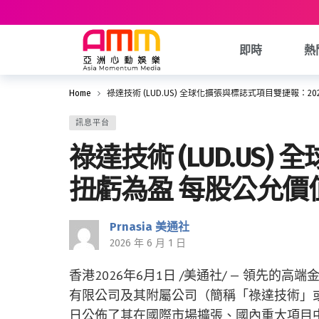
即時
熱
Home
祿達技術 (LUD.US) 全球化擴張與標誌式項目雙捷報：2
訊息平台
祿達技術 (LUD.US
扭虧為盈 每股公允價值
Prnasia 美通社
2026 年 6 月 1 日
香港
2026年6月1日
/美通社/ — 領先的高
有限公司及其附屬公司（簡稱「祿達技術」或「公
日公佈了其在國際市場擴張、國內重大項目