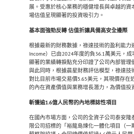
展。受惠於核心業務的穩健增長與卓越的資本
場估值呈現顯著的投資吸引力。
基本面強勁反轉 估值折讓具備高安全邊際
根據最新的財務數據，祿達技術的盈利能力迎
Income）已由2024年度的負36.1萬美元
顯著的業績轉捩點充分印證了公司內部管理
與此同時，根據晨星財務評估模型，祿達技術目前的
對比目前市場交易價5.65美元，其現價存在
的內在資產價值與業務增長潛力，為價值投
斬獲逾
1.6
億人民幣
的
內地標誌性項目
在國內市場方面，公司的全資子公司泰安隆
限公司招標的「裕龍島煉化一體化項目（一