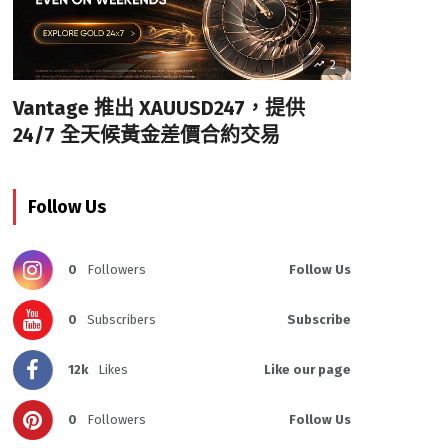
2
Vantage 推出 XAUUSD247，提供
24/7 全天候黃金差價合約交易
Follow Us
0
Followers
Follow Us
0
Subscribers
Subscribe
12k
Likes
Like our page
0
Followers
Follow Us