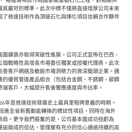
幣。 裕龍島項目作為國家級重點石化工程，對相關供
極其嚴苛的標準。此次中標不僅將直接增厚公司未來
固了祿達技術作為頂級石化與煉化項目信賴合作夥伴
版圖擴張亦取得突破性進展。公司正式宣佈在巴西、
五個戰略性高增長市場委任獨家或授權代理商。此次
完善客戶網絡及敏銳市場洞察力的資深龍頭企業。通
級的優質管道產品組合（包括合金鋼、不銹鋼、碳鋼
終端客戶，大幅提升售後響應速度與市佔率。
026年是祿達技術發展史上最具里程碑意義的時期。
額挺進全省新舊動能轉換的標誌性項目，同時在海外
佈局。更令我們振奮的是，公司基本面成功扭虧為
達
逾
兩成的低估，管理層有充分的信心通過持續的高