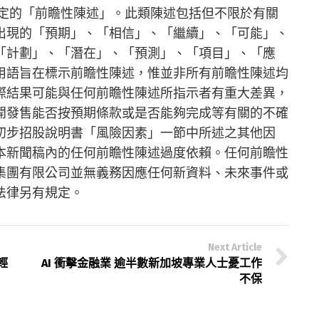
界定的「前瞻性陳述」。此類陳述包括但不限於有關
出現的「預期」、「相信」、「繼續」、「可能」、
「計劃」、「潛在」、「預測」、「項目」、「應
用語旨在標示前瞻性陳述，惟並非所有前瞻性陳述均
際結果可能與任何前瞻性陳述所指示者有重大差異，
開發售能否按預期條款或是否能夠完成等有關的不確
初步招股說明書「風險因素」一節中所述之其他因
本新聞稿內的任何前瞻性陳述過度依賴。任何前瞻性
集團有限公司並無義務因應任何新資料、未來事件或
法律另有規定。
Next Article
輕
AI 衝擊金融業 逾半數新加坡專業人士憂工作
不保