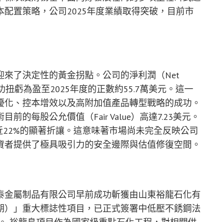
配置策略，公司2025年度業績取得突破，目前市
來了決定性的黃金拐點。公司的淨利潤（Net
，成功扭虧為盈至2025年度的正數約55.7萬美元。這一
優化、控本增效以及高附加值產品轉型戰略的成功。
每股公允價值（Fair Value）高達7.23美元。
近22%的顯著折讓。這意味著市場尚未完全反映公司
資者提供了極具吸引力的安全邊際與估值修復空間。
泰金屬制品有限公司早前成功斬獲由山東裕龍石化有
期）」重大標誌性項目，已正式簽署中低壓不銹鋼法