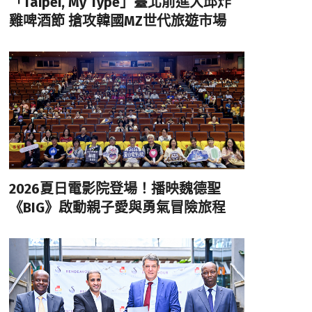
「Taipei, My Type」臺北前進大邱炸
雞啤酒節 搶攻韓國MZ世代旅遊市場
2026夏日電影院登場！播映魏德聖
《BIG》啟動親子愛與勇氣冒險旅程