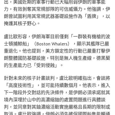
出，美國近期的軍事行動已大幅削弱伊朗的軍事能
力，有效剝奪其常規部隊的可信威懾力。他強調，伊
朗曾試圖利用其常規武器基礎設施作為「盾牌」，以
掩護其核子野心。
盧比歐形容，伊朗海軍目前僅剩「一群裝有機槍的波
士頓捕鯨船」（Boston Whalers），顯示其艦隊已嚴
重退化。他也提到，美方鎖定性的行動已嚴重打擊伊
朗整體國防基礎設施，特別是無人機生產線，德黑蘭
的生產能力已「受到侵蝕」。
針對未來的核子計畫談判，盧比歐明確指出，會談將
「高度技術性」，並可能持續數個月。他表示，進入
下一階段外交對話的先決條件，是伊朗必須承諾就其
境內深埋於山中的高濃縮鈾的處置問題進行具體談
判，並同意對其鈾濃縮活動實施嚴格且長期的限制或
取消。盧比歐強調，伊朗必須先確保國際船隻能暢通