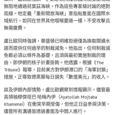
無阻地通過荷莫茲海峽，作為這些專家級討論的絕對
底線。他定義「重新開放海峽」意指船隻能在國際水
域航行，如同在世界其他咽喉要道一樣，不受攻擊且
無需繳費。
盧比歐同時強調，華盛頓已明確拒絕僅為換取開通水
道而提供任何過早的制裁減免。他指出，任何制裁減
免都必須以條件為基礎，且須與最初實施制裁的理
由，即伊朗的核子計畫掛鉤。他透露，根據《The
Tribune》報導，目前美方對伊朗港口的「海軍封鎖」
措施，正導致德黑蘭每日損失「數億美元」的收入。
談及伊朗內部情勢，盧比歐觀察到情報顯示，儘管最
高領袖穆傑塔巴·哈梅內伊（Ayatollah Mojtaba
Khamenei）在衝突早期受傷，但他正日益參與決策，
儘管所有溝通皆透過書面及中間人進行。