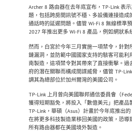
Archer 8 路由器在去年底宣布，TP-Link
題，包括跨房間訊號不穩、多設備連接造成
通話時的延遲問題。儘管 Wi-Fi 8 無線標準預
2027 年推出更多 Wi-Fi 8 產品，例如
然而，白宮於今年三月實施一項禁令，針對
鏈漏洞，並防範中國國家支持的駭客可能利用網
南製造，這項禁令對其帶來了直接衝擊。過去美
府的潛在關聯而構成間諜威脅，儘管 TP-Lin
調其為總部位於加州爾灣的美國公司。
TP-Link 上月曾向美國聯邦通信委員會（Federal C
獲得短期豁免，將投入「數億美元」把產品
TP-Link，華碩（Asus）計畫於今年底推出
在將更多科技製造業移回美國的政策，恐導
所有路由器都在美國境外製造。