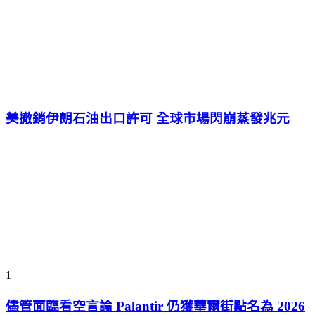
美撤銷伊朗石油出口許可 全球市場閃崩蒸發兆元
1
儘管面臨看空言論 Palantir 仍獲華爾街點名為 2026