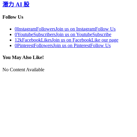
潛力 AI 股
Follow Us
0
Instagram
Followers
Join us on Instagram
Follow Us
0
Youtube
Subscribers
Join us on Youtube
Subscribe
12k
Facebook
Likes
Join us on Facebook
Like our page
0
Pinterest
Followers
Join us on Pinterest
Follow Us
You May Also Like!
No Content Available