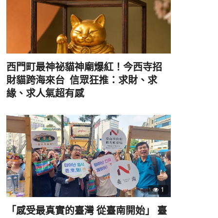
西門町最神祕貓神廟爆紅！今西寺招
財貓跨海來台 信眾狂推：求財、求
緣、求人氣超有感
1
「感受最真實的臺灣 從臺南開始」 臺