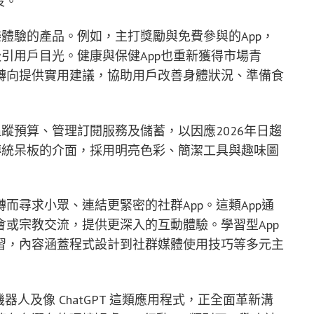
沒。
樂體驗的產品。例如，主打獎勵與免費參與的App，
吸引用戶目光。健康與保健App也重新獲得市場青
轉向提供實用建議，協助用戶改善身體狀況、準備食
追蹤預算、管理訂閱服務及儲蓄，以因應2026年日趨
傳統呆板的介面，採用明亮色彩、簡潔工具與趣味圖
而尋求小眾、連結更緊密的社群App。這類App通
或宗教交流，提供更深入的互動體驗。學習型App
習，內容涵蓋程式設計到社群媒體使用技巧等多元主
人及像 ChatGPT 這類應用程式，正全面革新溝