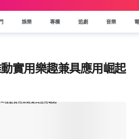
門
娛樂
專欄
追劇
音樂
I推動實用樂趣兼具應用崛起