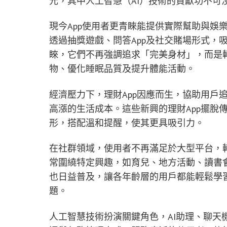
元，其中人工智慧（AI）技術的貢獻功不可
現今App使用者更青睞能提供實際幫助與娛
透過抽獎遊戲、問答App及社交賭場形式，
睞，它們不再強調追求「完美身材」，而是
物、優化睡眠品質及提升體能活動。
經濟壓力下，理財App因應而生，協助用戶
高漲的生活成本。這些新興的理財App擺脫
形，搭配溫和提醒，使其更具吸引力。
在社群領域，使用者不再滿足於大型平台，轉
常圍繞特定興趣，如育兒、地方活動、讀書會
也日益普及，讓各年齡層的用戶都能輕鬆學
題。
人工智慧技術扮演關鍵角色，AI助理、聊天機器