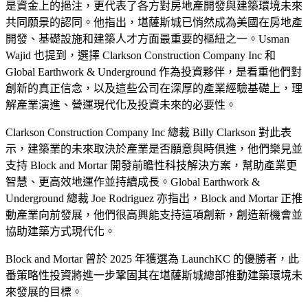
是資金上的挹注，更代表了各方對房地產開發與建築環境未來
共同願景的認同。他指出，堪薩斯城已悄然成為美國在房地產
開發、基礎設施和建築人才方面最重要的樞紐之一。Usman
Wajid 也提到，選擇 Clarkson Construction Company Inc 和
Global Earthwork & Underground 作為投資夥伴，是看重他們對
創新的真正信念，以及這些公司在深厚的產業經驗基礎上，理
解產業演進、營運現代化及投資未來的必要性。
Clarkson Construction Company Inc 總裁 Billy Clarkson 對此表
示，建築業的未來取決於產業是否願意與時俱進，他們樂見並
支持 Block and Mortar 開發前瞻性科技解決方案，幫助產業更
智慧、更高效地運作並持續成長。Global Earthwork &
Underground 總裁 Joe Rodriguez 亦指出，Block and Mortar 正推
動產業向前發展，他們很高興能支持這項創新，創造新機會並
協助建築方式現代化。
Block and Mortar 曾於 2025 年獲選為 LaunchKC 的優勝者，此
番策略性投資將進一步鞏固其在堪薩斯城總部推動建築環境未
來發展的目標。