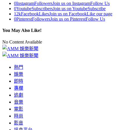
0
Instagram
Followers
Join us on Instagram
Follow Us
0
Youtube
Subscribers
Join us on Youtube
Subscribe
12k
Facebook
Likes
Join us on Facebook
Like our page
0
Pinterest
Followers
Join us on Pinterest
Follow Us
You May Also Like!
No Content Available
熱門
娛樂
即時
專欄
追劇
音樂
電影
時尚
影音
訊息平台