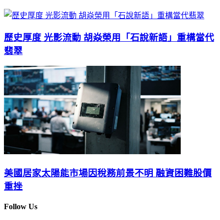
歷史厚度 光影流動 胡焱榮用「石說新語」重構當代
翡翠
美國居家太陽能市場因稅務前景不明 融資困難股價
重挫
Follow Us