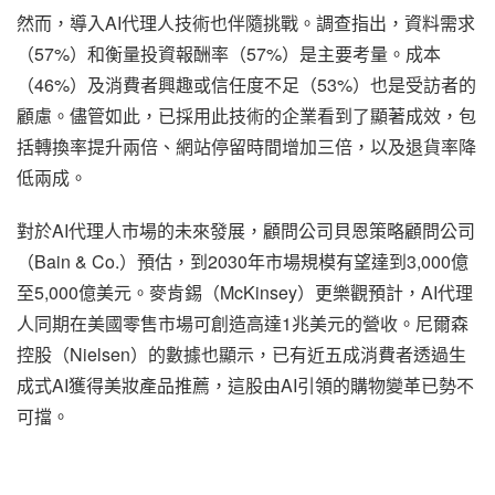
然而，導入AI代理人技術也伴隨挑戰。調查指出，資料需求
（57%）和衡量投資報酬率（57%）是主要考量。成本
（46%）及消費者興趣或信任度不足（53%）也是受訪者的
顧慮。儘管如此，已採用此技術的企業看到了顯著成效，包
括轉換率提升兩倍、網站停留時間增加三倍，以及退貨率降
低兩成。
對於AI代理人市場的未來發展，顧問公司貝恩策略顧問公司
（Bain & Co.）預估，到2030年市場規模有望達到3,000億
至5,000億美元。麥肯錫（McKinsey）更樂觀預計，AI代理
人同期在美國零售市場可創造高達1兆美元的營收。尼爾森
控股（Nielsen）的數據也顯示，已有近五成消費者透過生
成式AI獲得美妝產品推薦，這股由AI引領的購物變革已勢不
可擋。