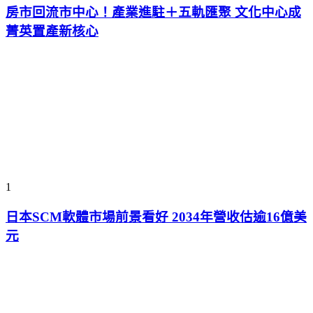
房市回流市中心！產業進駐＋五軌匯聚 文化中心成
菁英置產新核心
1
日本SCM軟體市場前景看好 2034年營收估逾16億美
元