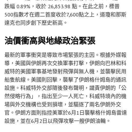
跌幅 0.89%，收於 26,853.98 點。在此之前，標普
500指數才在週二首度收於7,600點之上，道瓊和那斯
達克也同步創下歷史新高。
油價衝高與地緣政治緊張
最新的軍事衝突是導致市場緊張的主因。根據外媒報
導，美國與伊朗再次交換軍事打擊，伊朗向巴林和科
威特的美國軍事基地發射飛彈與無人機，並襲擊民用
船隻航線。美國則回擊，襲擊了伊朗格什姆島的通訊
設施。科威特外交部隨後發布聲明，譴責伊朗的「公
然侵略行為」，指出至少一人死亡，科威特境內的機
場與外交機構也受到損壞，並驅逐了兩名伊朗外交
官。伊朗方面則指控美軍於6月1日襲擊格什姆島雷達
設施，並在6月2日以飛彈攻擊一艘伊朗油輪。