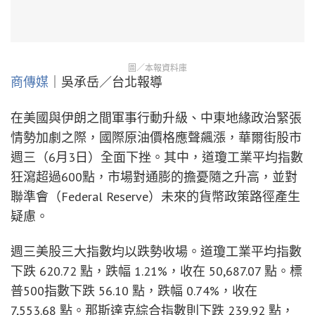
圖／本報資料庫
商傳媒
｜吳承岳／台北報導
在美國與伊朗之間軍事行動升級、中東地緣政治緊張
情勢加劇之際，國際原油價格應聲飆漲，華爾街股市
週三（6月3日）全面下挫。其中，道瓊工業平均指數
狂瀉超過600點，市場對通膨的擔憂隨之升高，並對
聯準會（Federal Reserve）未來的貨幣政策路徑產生
疑慮。
週三美股三大指數均以跌勢收場。道瓊工業平均指數
下跌 620.72 點，跌幅 1.21%，收在 50,687.07 點。標
普500指數下跌 56.10 點，跌幅 0.74%，收在
7,553.68 點。那斯達克綜合指數則下跌 239.92 點，