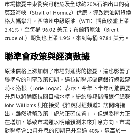
市場擔憂中東衝突可能危及全球約20%石油出口的荷
莫茲海峽（Strait of Hormuz）供應，導致原油期貨價
格大幅攀升。西德州中級原油（WTI）期貨收盤上漲
2.41%，至每桶 96.02 美元；布蘭特原油（Brent
crude oil）期貨也上漲 1.9%，來到每桶 97.81 美元。
聯準會政策與經濟數據
原油價格上漲加劇了市場對通膨的擔憂，這也影響了
聯準會的利率政策預期。達拉斯聯邦儲備銀行總裁蘿
莉·K·洛根（Lorie Logan）表示，今年下半年可能需要
升息以將通膨拉回目標水準。紐約聯邦儲備銀行總裁
John Williams 則在接受《雅虎財經頻道》訪問時指
出，雖然貨幣政策「處於正確位置」，但通膨壓力正
在增加，導致市場難以明確預測未來升息方向。市場
對聯準會12月升息的預期已升至逾 40%，遠高於一