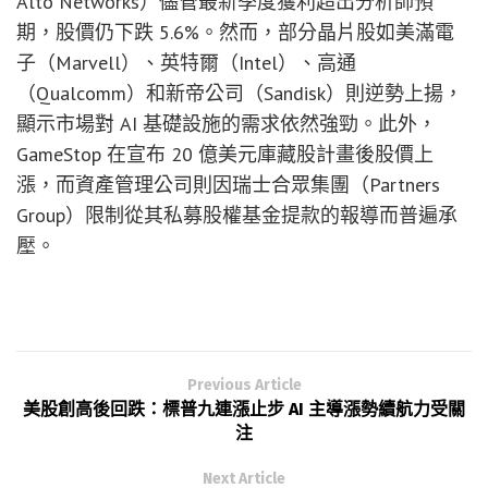
Alto Networks）儘管最新季度獲利超出分析師預
期，股價仍下跌 5.6%。然而，部分晶片股如美滿電
子（Marvell）、英特爾（Intel）、高通
（Qualcomm）和新帝公司（Sandisk）則逆勢上揚，
顯示市場對 AI 基礎設施的需求依然強勁。此外，
GameStop 在宣布 20 億美元庫藏股計畫後股價上
漲，而資產管理公司則因瑞士合眾集團（Partners
Group）限制從其私募股權基金提款的報導而普遍承
壓。
Previous Article
美股創高後回跌：標普九連漲止步 AI 主導漲勢續航力受關
注
Next Article