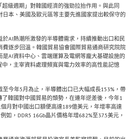
「超級週期」對韓國經濟的強勁拉抬作用。與此同
對日本、美國及歐元區等主要先進國家提出較保守的
於AI熱潮所激發的半導體需求，持續推動出口和民
消費逐步回溫。韓國貿易協會國際貿易通商研究院院
是AI資料中心、雲端運算及電網等龐大基礎設施的
程中，主宰資料處理頻寬與電力效率的高性能記憶
至今年5月為止，半導體出口已大幅成長153%，帶
轉了韓國對中國貿易的頹勢，在連年逆差後，今年1
上個月對中國出口額便高達189億美元，年增率高達
，DDR5 16Gb晶片價格年增682%至37.5美元，