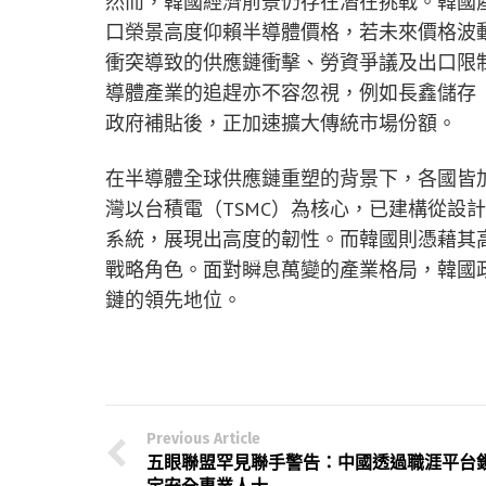
然而，韓國經濟前景仍存在潛在挑戰。韓國
口榮景高度仰賴半導體價格，若未來價格波
衝突導致的供應鏈衝擊、勞資爭議及出口限
導體產業的追趕亦不容忽視，例如長鑫儲存（
政府補貼後，正加速擴大傳統市場份額。
在半導體全球供應鏈重塑的背景下，各國皆
灣以台積電（TSMC）為核心，已建構從設
系統，展現出高度的韌性。而韓國則憑藉其
戰略角色。面對瞬息萬變的產業格局，韓國
鏈的領先地位。
Previous Article
五眼聯盟罕見聯手警告：中國透過職涯平台