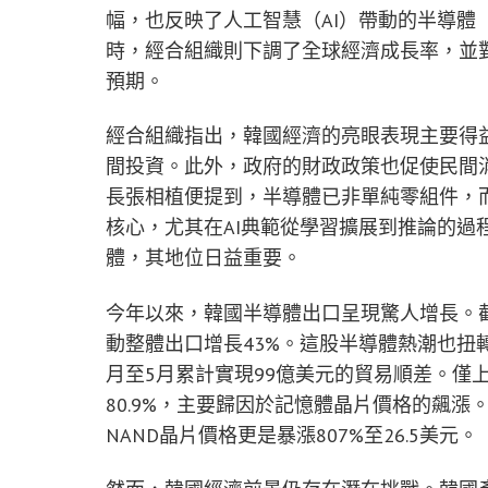
幅，也反映了人工智慧（AI）帶動的半導體
時，經合組織則下調了全球經濟成長率，並
預期。
經合組織指出，韓國經濟的亮眼表現主要得益
間投資。此外，政府的財政政策也促使民間
長張相植便提到，半導體已非單純零組件，而
核心，尤其在AI典範從學習擴展到推論的過
體，其地位日益重要。
今年以來，韓國半導體出口呈現驚人增長。截
動整體出口增長43%。這股半導體熱潮也扭
月至5月累計實現99億美元的貿易順差。僅
80.9%，主要歸因於記憶體晶片價格的飆漲。例如
NAND晶片價格更是暴漲807%至26.5美元。