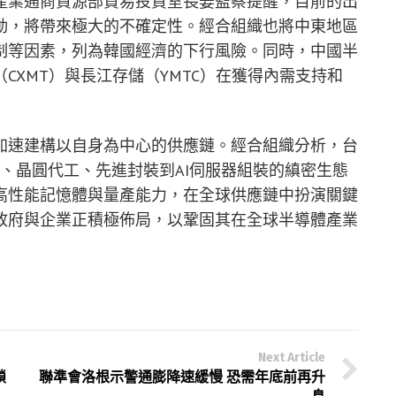
產業通商資源部貿易投資室長姜監察提醒，目前的出
動，將帶來極大的不確定性。經合組織也將中東地區
制等因素，列為韓國經濟的下行風險。同時，中國半
CXMT）與長江存儲（YMTC）在獲得內需支持和
加速建構以自身為中心的供應鏈。經合組織分析，台
計、晶圓代工、先進封裝到AI伺服器組裝的縝密生態
高性能記憶體與量產能力，在全球供應鏈中扮演關鍵
政府與企業正積極佈局，以鞏固其在全球半導體產業
Next Article
鎖
聯準會洛根示警通膨降速緩慢 恐需年底前再升