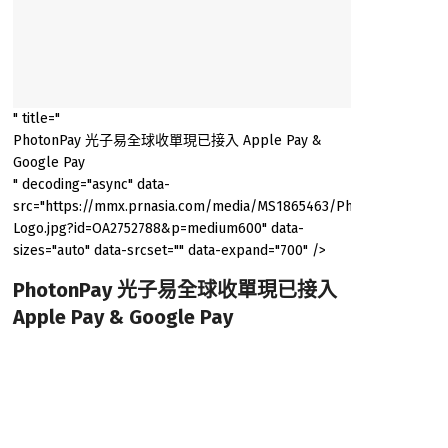
" title="
PhotonPay 光子易全球收單現已接入 Apple Pay &
Google Pay
" decoding="async" data-
src="https://mmx.prnasia.com/media/MS1865463/PhotonPay-
Logo.jpg?id=OA2752788&p=medium600" data-
sizes="auto" data-srcset="" data-expand="700" />
PhotonPay 光子易全球收單現已接入
Apple Pay & Google Pay