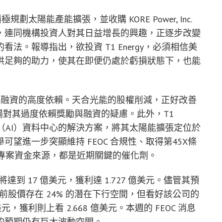
 正積極規劃太陽能產能擴張，並收購 KORE Power, Inc.
，連同機構投資人對其日益增長的興趣，正逐步改變
。報導指出，欲投資 T1 Energy，必須相信美
供足夠的助力，使其在即便仍處於虧損狀態下，也能
措施和融資的高度依賴。天合光能的股權削減，正好改善
市場對其過度依賴獎勵與融資的疑慮。此外，T1
智慧（AI）資料中心的解決方案，將其太陽能擴張定位於
望進一步突顯維持 FEOC 合規性、取得第45X條
可靠的專案資金來源，都是近期關鍵的催化劑。
營收將達到 17 億美元，獲利達 1.727 億美元。儘管其預
當前股價存在 24% 的潛在下行空間，但看好該公司的
，獲利則上看 2.668 億美元。本週的 FEOC 消息
的預期仍有巨大波動空間。