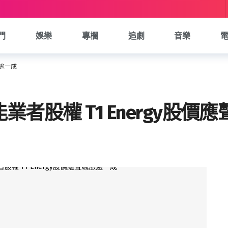
門
娛樂
專欄
追劇
音樂
漲逾一成
者股權 T1 Energy股價