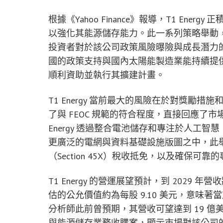
根據《Yahoo Finance》報導，T1 Energy
以強化其能源儲存能力。此一系列策略舉動
投資者對於該公司政策風險曝險與成長潛力的看法
國的政策支持與國內太陽能製造業能持續提
順利資助並執行其擴建計畫。
T1 Energy 當前最大的風險在於對獎勵
了與 FEOC 規範的符合程度，直接回應了
Energy 透過整合電池儲存和專注於人工
更廣泛的電網與資料基礎設施版圖之中，此舉可
（Section 45X）稅收抵免，以及確保
T1 Energy 的營運展望預計，到 2029 年
估的公允價值約為每股 9.10 美元，意味著
分析師此前曾預期，其營收可望達到 19 億美元
與能源儲存業務收購案，顯示市場對該公司