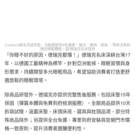
Cookuru瞬冰涼感床墊，活動期間享9折優惠，瞬冰、散熱、透氣 ，帶來涼爽舒
適的睡眠體驗。圖/德瑞克名床提供
「你睡不好的原因，德瑞克都懂！」德瑞克名床深耕台灣17
年，以德國工藝精神為標竿，針對亞洲氣候、睡眠習慣與身
形需求，持續開發多元睡眠用品，希望協助消費者打造更舒
適放鬆的睡眠環境。
除商品研發外，德瑞克亦提供完整售後服務，包括床墊15年
保固（彈簧本體與免費到府檢測服務），全館商品提供10天
拆袋試睡，涵蓋床墊、床頭床底、寢具與枕頭品項，部分特
殊商品除外；另提供全台免運、專業到府安裝與官網門市價
格一致原則，提升消費者選購便利性。