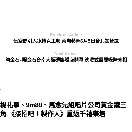
Previous Article
伍空間引入冰博克工藝 茶咖藝術6月5日台北試營運
Next Article
昀金石×曜金石台南大板磚旗艦店開幕 沈浸式展間吸睛亮相
1
楊祐寧、9m88、馬念先組唱片公司黃金鐵三
角 《接招吧！製作人》重返千禧樂壇
1