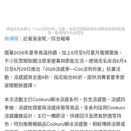
德瑞克名床推出「Coo涼到你家」活動，多款涼感寢具陪伴消費者度過悶熱夏
夜。圖/德瑞克名床提供
商傳媒
｜記者吳安妮／綜合報導
隨著2026年夏季高溫持續，加上6月至9月夏月電價實施，
不少民眾開始關注居家避暑與節能生活。德瑞克名床自6月4
日至6月29日推出「2026涼感季—Coo涼到你家」抗暑活
動，涼感寢具全面9折、指定組合85折，提供消費者夏季居
家睡眠新選擇。
本次活動主打Cookuru瞬冰涼感系列，包含涼感墊、涼感四
季被、涼感枕頭套與涼感床墊等商品。全系列採用Cookuru
涼感纖維設計，主打一觸即涼、快速回冷及透氣舒適等特
色。特別推薦暢銷品Cookuru瞬冰涼感墊，相較傳統涼蓆或