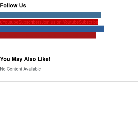
Follow Us
0
Instagram
Followers
Join us on Instagram
Follow Us
0
Youtube
Subscribers
Join us on Youtube
Subscribe
12k
Facebook
Likes
Join us on Facebook
Like our page
0
Pinterest
Followers
Join us on Pinterest
Follow Us
You May Also Like!
No Content Available