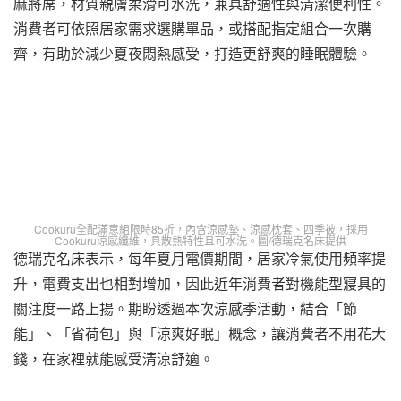
麻將蓆，材質親膚柔滑可水洗，兼具舒適性與清潔便利性。
消費者可依照居家需求選購單品，或搭配指定組合一次購
齊，有助於減少夏夜悶熱感受，打造更舒爽的睡眠體驗。
Cookuru全配滿意組限時85折，內含涼感墊、涼感枕套、四季被，採用
Cookuru涼感纖維，具散熱特性且可水洗。圖/德瑞克名床提供
德瑞克名床表示，每年夏月電價期間，居家冷氣使用頻率提
升，電費支出也相對增加，因此近年消費者對機能型寢具的
關注度一路上揚。期盼透過本次涼感季活動，結合「節
能」、「省荷包」與「涼爽好眠」概念，讓消費者不用花大
錢，在家裡就能感受清涼舒適。