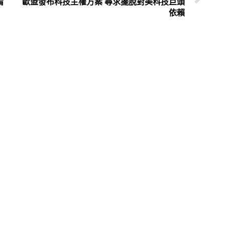
倫
歐盟發布科技主權方案 尋求擺脫對美科技巨頭
依賴