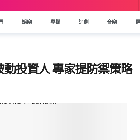
門
娛樂
專欄
追劇
音樂
被動投資人 專家提防禦策略