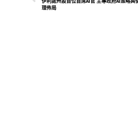
伊利諾州設首位首席AI官 主導政府AI策略與
理佈局