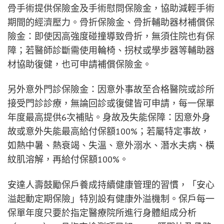
骨手術提供保險金及手術慰問保險金，協助減輕手術
期間的經濟壓力。骨折保險金、骨折輔助器材補償保
險金：即使因高強度碰撞導致骨折，無須住院也有保
障；若醫師診斷需使用輪椅、拐杖或學步器等輔助器
材協助復健，也可申請補償保險金。
另外意外門診保險金：因意外事故至合格醫院或診所
接受門診診療，無論回診或復健皆可申請，每一保單
年度最高提供6次補貼。身故及失能保障：因意外身
故或意外失能最高給付保額100%；若屬特定事故，
如熱中暑、熱衰竭、失溫、意外溺水、潛水夫病、橫
紋肌溶解，再給付保額100%。
安達人壽鼓勵保戶養成持續健康管理的習慣，「安心
溢起動定期保險」特別設有健康外溢機制。保戶每一
保單年度只要於指定醫療院所進行身體組成分析