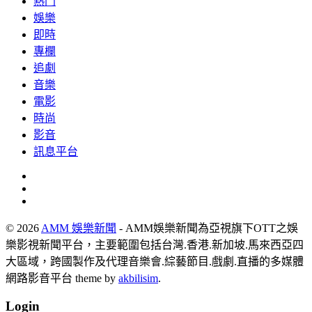
熱門
娛樂
即時
專欄
追劇
音樂
電影
時尚
影音
訊息平台
© 2026
AMM 娛樂新聞
- AMM娛樂新聞為亞視旗下OTT之娛
樂影視新聞平台，主要範圍包括台灣.香港.新加坡.馬來西亞四
大區域，跨國製作及代理音樂會.綜藝節目.戲劇.直播的多媒體
網路影音平台 theme by
akbilisim
.
Login