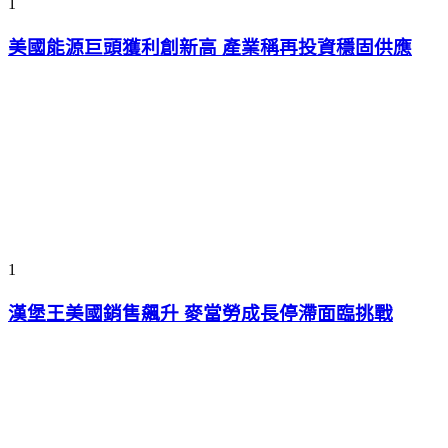
1
美國能源巨頭獲利創新高 產業稱再投資穩固供應
1
漢堡王美國銷售飆升 麥當勞成長停滯面臨挑戰