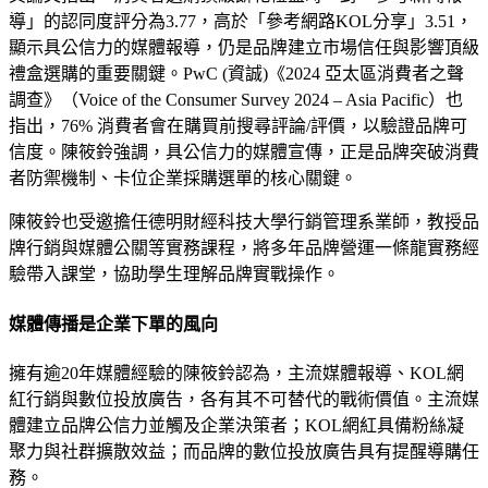
導」的認同度評分為3.77，高於「參考網路KOL分享」3.51，
顯示具公信力的媒體報導，仍是品牌建立市場信任與影響頂級
禮盒選購的重要關鍵。PwC (資誠)《2024 亞太區消費者之聲
調查》（Voice of the Consumer Survey 2024 – Asia Pacific）也
指出，76% 消費者會在購買前搜尋評論/評價，以驗證品牌可
信度。陳筱鈴強調，具公信力的媒體宣傳，正是品牌突破消費
者防禦機制、卡位企業採購選單的核心關鍵。
陳筱鈴也受邀擔任德明財經科技大學行銷管理系業師，教授品
牌行銷與媒體公關等實務課程，將多年品牌營運一條龍實務經
驗帶入課堂，協助學生理解品牌實戰操作。
媒體傳播是企業下單的風向
擁有逾20年媒體經驗的陳筱鈴認為，主流媒體報導、KOL網
紅行銷與數位投放廣告，各有其不可替代的戰術價值。主流媒
體建立品牌公信力並觸及企業決策者；KOL網紅具備粉絲凝
聚力與社群擴散效益；而品牌的數位投放廣告具有提醒導購任
務。