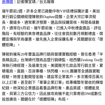
商傳媒
｜記者陳宜靖／台北報導
端午節前2週，許多企業已啟動中秋VIP送禮採購計畫。美加
美行銷公關總經理陳筱鈴Daphne提醒，企業大宗訂單流程
長、層級多，通常牽涉預算、選品與採購簽核，時間長達數
月。通常在6月初、端午節前後，已進入中秋禮盒選品、評估
階段。有經驗的美食禮盒品牌，往往會提前數月規劃禮盒、媒
體宣傳與早鳥優惠，搶先進入企業採購名單。其關鍵就在「媒
體矩陣」。
陳筱鈴擁有20年豐富品牌行銷與營運實戰經驗，曾任香港「半
島精品店」台灣總代理商品暨行銷總監、紐西蘭Zealong Tea台
灣執行總經理，及遠東生技、美國雅芳化妝品等行銷主管，累
積電商、直銷、百貨專櫃、快閃櫃、KOL團購等全通路實戰
經驗。她曾主動開發金融、建設等企業客戶，多次獲得百萬元
以上訂單，甚至創下「單筆企業訂單」抵專櫃整年營收的輝煌
紀錄。她深知企業選品看重品牌形象、產品質感、媒體能見
度、與第三方公信力。因此搶攻商機不能只靠寄送DM或數位
投放廣告，關鍵在於「媒體矩陣」布局。