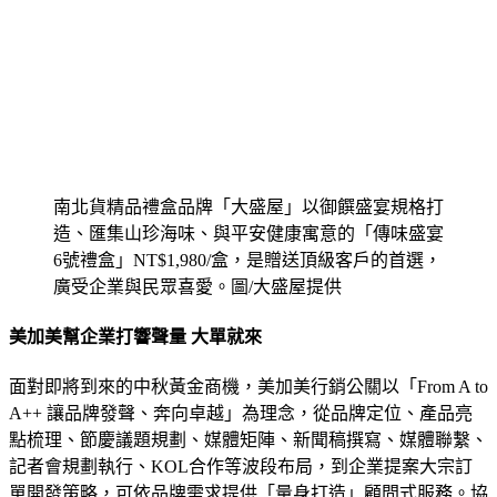
南北貨精品禮盒品牌「大盛屋」以御饌盛宴規格打
造、匯集山珍海味、與平安健康寓意的「傳味盛宴
6號禮盒」NT$1,980/盒，是贈送頂級客戶的首選，
廣受企業與民眾喜愛。圖/大盛屋提供
美加美幫企業打響聲量 大單就來
面對即將到來的中秋黃金商機，美加美行銷公關以「From A to
A++ 讓品牌發聲、奔向卓越」為理念，從品牌定位、產品亮
點梳理、節慶議題規劃、媒體矩陣、新聞稿撰寫、媒體聯繫、
記者會規劃執行、KOL合作等波段布局，到企業提案大宗訂
單開發策略，可依品牌需求提供「量身打造」顧問式服務。協