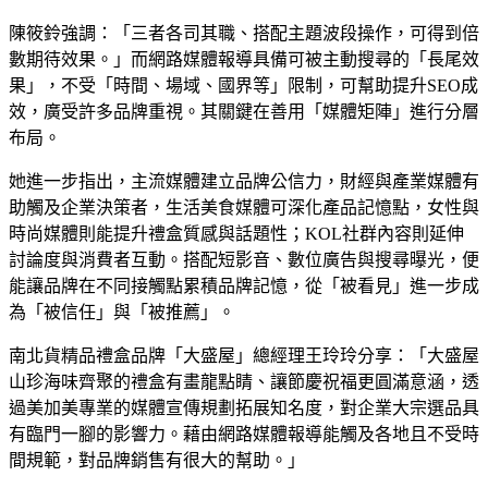
陳筱鈴強調：「三者各司其職、搭配主題波段操作，可得到倍
數期待效果。」而網路媒體報導具備可被主動搜尋的「長尾效
果」，不受「時間、場域、國界等」限制，可幫助提升SEO成
效，廣受許多品牌重視。其關鍵在善用「媒體矩陣」進行分層
布局。
她進一步指出，主流媒體建立品牌公信力，財經與產業媒體有
助觸及企業決策者，生活美食媒體可深化產品記憶點，女性與
時尚媒體則能提升禮盒質感與話題性；KOL社群內容則延伸
討論度與消費者互動。搭配短影音、數位廣告與搜尋曝光，便
能讓品牌在不同接觸點累積品牌記憶，從「被看見」進一步成
為「被信任」與「被推薦」。
南北貨精品禮盒品牌「大盛屋」總經理王玲玲分享：「大盛屋
山珍海味齊聚的禮盒有畫龍點睛、讓節慶祝福更圓滿意涵，透
過美加美專業的媒體宣傳規劃拓展知名度，對企業大宗選品具
有臨門一腳的影響力。藉由網路媒體報導能觸及各地且不受時
間規範，對品牌銷售有很大的幫助。」