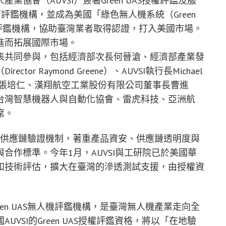
協會（AUVSI）簽署Green UAS授權評鑑及服
可評鑑機構，並成為美國「綠色無人機系統（Green
評鑑機構，協助臺灣業者取得認證，打入美國市場。
進而拓展國際市場。
表共同參與，包括經濟部次長何晉滄、經濟部產業發
r Raymond Greene）、AUVSI執行長Michael
院長張培仁、漢翔航空工業股份有限公司董事長曹進
台灣智慧機器人與自動化協會、雷虎科技、亞洲航
席。
無人機供應鏈驗證機制，著重產品資安、供應鏈透明度與
合作標準。今年1月，AUVSI與工研院已於美國華
和技術評估，擴大在臺灣的滲透測試支援，由授權資
en UAS無人機評鑑機構，是臺灣無人機產業走向全
VSI的Green UAS授權評鑑資格，將以「在地驗