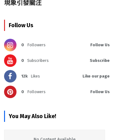
現象引發關注
Follow Us
0
Followers
Follow Us
0
Subscribers
Subscribe
12k
Likes
Like our page
0
Followers
Follow Us
You May Also Like!
No Content Available