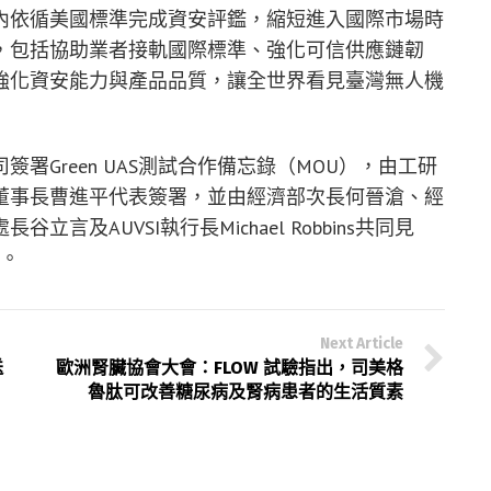
內依循美國標準完成資安評鑑，縮短進入國際市場時
，包括協助業者接軌國際標準、強化可信供應鏈韌
強化資安能力與產品品質，讓全世界看見臺灣無人機
署Green UAS測試合作備忘錄（MOU），由工研
董事長曹進平代表簽署，並由經濟部次長何晉滄、經
及AUVSI執行長Michael Robbins共同見
作。
Next Article
送
歐洲腎臟協會大會：FLOW 試驗指出，司美格
魯肽可改善糖尿病及腎病患者的生活質素