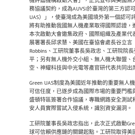
機評鑑機構啟動大會」，正式宣布與美國無人產業
務協議契約，成為AUVSI於臺灣的第三方認
UAS）」，使臺灣成為美國境外第一個認可
將有助推動我國無人機產業取得國際認證，
本次啟動大會邀集政府、國際組織及產業代
展署署長邱求慧、美國在臺協會處長谷立言（Directo
Robbins、工研院董事長吳政忠、工研院
平；另有無人機外交小組、無人機大聯盟、
空、神耀科技與中光電等產官研代表共同出
Green UAS制度為美國近年推動的重要
可信任度，已逐步成為國際市場的重要門檻與
盛頓特區簽署合作協議，專職網路安全測試
安人員實際嘗試入侵系統，識別資安漏洞。
工研院董事長吳政忠指出，此次正式啟動Gre
球可信賴供應鏈的關鍵起點。工研院取得美國AU