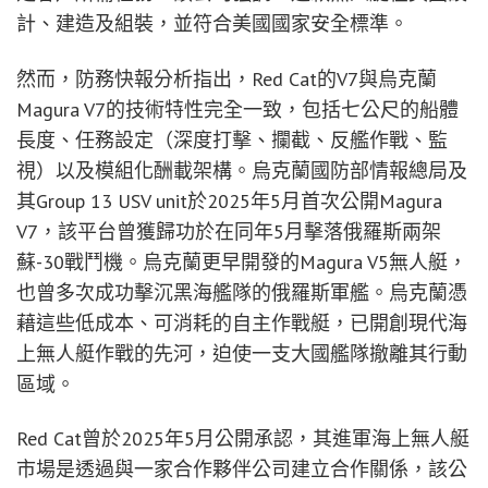
計、建造及組裝，並符合美國國家安全標準。
然而，防務快報分析指出，Red Cat的V7與烏克蘭
Magura V7的技術特性完全一致，包括七公尺的船體
長度、任務設定（深度打擊、攔截、反艦作戰、監
視）以及模組化酬載架構。烏克蘭國防部情報總局及
其Group 13 USV unit於2025年5月首次公開Magura
V7，該平台曾獲歸功於在同年5月擊落俄羅斯兩架
蘇-30戰鬥機。烏克蘭更早開發的Magura V5無人艇，
也曾多次成功擊沉黑海艦隊的俄羅斯軍艦。烏克蘭憑
藉這些低成本、可消耗的自主作戰艇，已開創現代海
上無人艇作戰的先河，迫使一支大國艦隊撤離其行動
區域。
Red Cat曾於2025年5月公開承認，其進軍海上無人艇
市場是透過與一家合作夥伴公司建立合作關係，該公