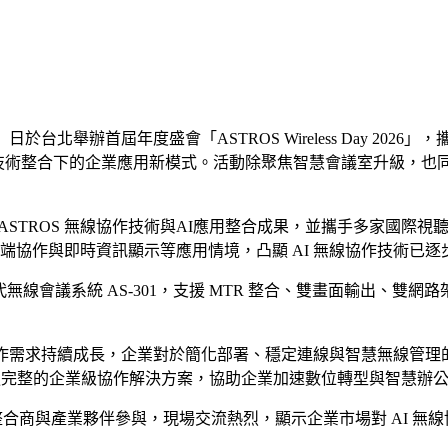
台北舉辦首屆年度盛會「ASTROS Wireless Day 2026」，攜手七
AI 與無線協作技術整合下的企業應用新模式。活動除聚焦智慧會議室升級，
h AI」為主題，展現 ASTROS 無線協作技術與AI應用整合成果，並
於遠端協作與即時資訊顯示等應用情境，凸顯 AI 無線協作技術
一代無線會議系統 AS-301，支援 MTR 整合、雙畫面輸出、雙網
跨空間協作需求持續成長，企業對於簡化部署、穩定連線與智慧無線管理
供更完整的企業級協作解決方案，協助企業加速數位轉型與智慧辦
企業用戶、系統整合商與產業夥伴參與，現場交流熱烈，顯示企業市場對 