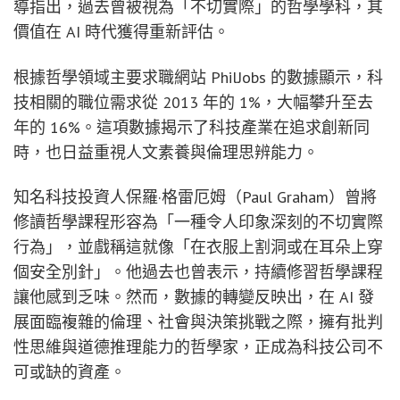
導指出，過去曾被視為「不切實際」的哲學學科，其
價值在 AI 時代獲得重新評估。
根據哲學領域主要求職網站 PhilJobs 的數據顯示，科
技相關的職位需求從 2013 年的 1%，大幅攀升至去
年的 16%。這項數據揭示了科技產業在追求創新同
時，也日益重視人文素養與倫理思辨能力。
知名科技投資人保羅·格雷厄姆（Paul Graham）曾將
修讀哲學課程形容為「一種令人印象深刻的不切實際
行為」，並戲稱這就像「在衣服上割洞或在耳朵上穿
個安全別針」。他過去也曾表示，持續修習哲學課程
讓他感到乏味。然而，數據的轉變反映出，在 AI 發
展面臨複雜的倫理、社會與決策挑戰之際，擁有批判
性思維與道德推理能力的哲學家，正成為科技公司不
可或缺的資產。