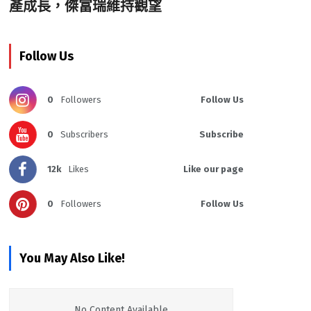
產成長，傑富瑞維持觀望
Follow Us
0
Followers
Follow Us
0
Subscribers
Subscribe
12k
Likes
Like our page
0
Followers
Follow Us
You May Also Like!
No Content Available