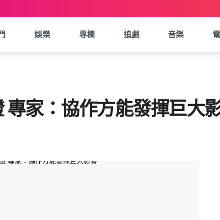
門
娛樂
專欄
追劇
音樂
證 專家：協作方能發揮巨大