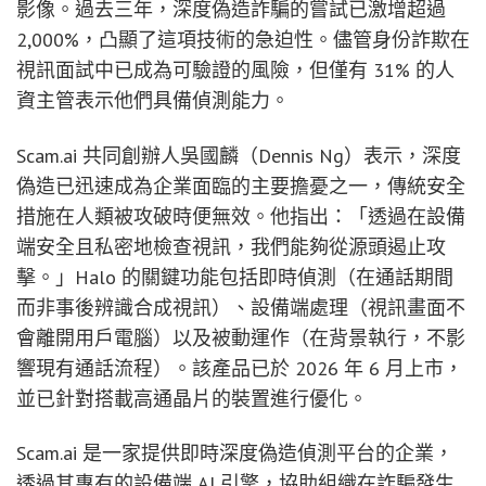
影像。過去三年，深度偽造詐騙的嘗試已激增超過
2,000%，凸顯了這項技術的急迫性。儘管身份詐欺在
視訊面試中已成為可驗證的風險，但僅有 31% 的人
資主管表示他們具備偵測能力。
Scam.ai 共同創辦人吳國麟（Dennis Ng）表示，深度
偽造已迅速成為企業面臨的主要擔憂之一，傳統安全
措施在人類被攻破時便無效。他指出：「透過在設備
端安全且私密地檢查視訊，我們能夠從源頭遏止攻
擊。」Halo 的關鍵功能包括即時偵測（在通話期間
而非事後辨識合成視訊）、設備端處理（視訊畫面不
會離開用戶電腦）以及被動運作（在背景執行，不影
響現有通話流程）。該產品已於 2026 年 6 月上市，
並已針對搭載高通晶片的裝置進行優化。
Scam.ai 是一家提供即時深度偽造偵測平台的企業，
透過其專有的設備端 AI 引擎，協助組織在詐騙發生