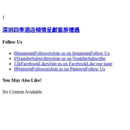
1
深圳四季酒店傾情呈獻套房禮遇
Follow Us
0
Instagram
Followers
Join us on Instagram
Follow Us
0
Youtube
Subscribers
Join us on Youtube
Subscribe
12k
Facebook
Likes
Join us on Facebook
Like our page
0
Pinterest
Followers
Join us on Pinterest
Follow Us
You May Also Like!
No Content Available