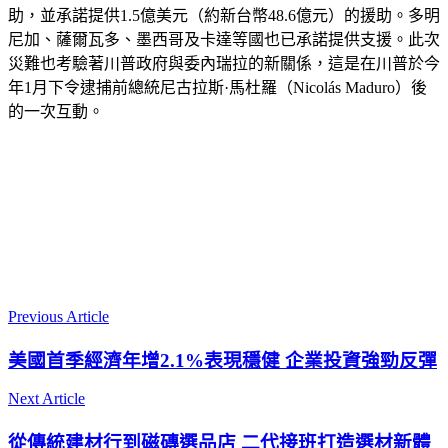
助，並承諾提供1.5億美元（約新台幣48.6億元）的援助。多明
尼加、薩爾瓦多、墨西哥及卡達等國也已承諾提供支援。此次
災難也考驗著川普政府與委內瑞拉的新關係，這是在川普於今
年1月下令逮捕前總統尼古拉斯·馬杜羅（Nicolás Maduro）後
的一次互動。
Previous Article
美國首季經濟年增2.1%表現穩健 企業投資強勁反彈
Next Article
從傳統建材行到磁磚選品店 二代接班打造選材新體