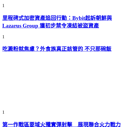
1
里程碑式加密資產追回行動：Bybit起訴朝鮮與
Lazarus Group 獲初步禁令凍結被盜資產
1
吃澱粉就焦慮？外食族真正該管的 不只那碗飯
1
第一作戰區要域火殲實彈射擊 展現聯合火力戰力