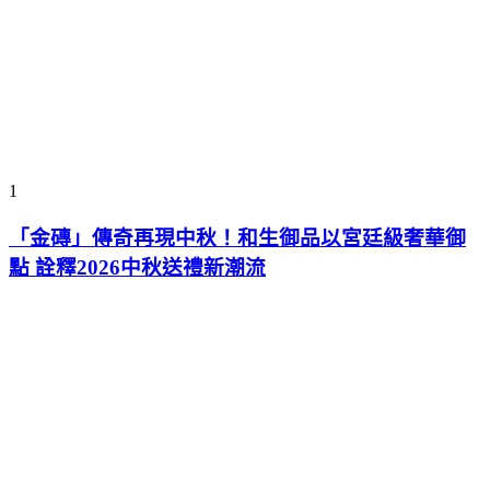
1
「金磚」傳奇再現中秋！和生御品以宮廷級奢華御
點 詮釋2026中秋送禮新潮流