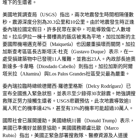
堆下的生還者。
美國地質調查局（USGS）指出，兩次地震發生時間相隔僅數
秒，震源深度分別為20.3公里和10公里。由於地震發生時正逢
委內瑞拉國定假日，許多民眾在家中，可能導致傷亡人數增
加。拉瓜伊拉一棟十層樓高的飯店被夷為平地，加拉加斯的主
要國際機場邁克蒂亞（Maiquetía）也因嚴重損壞而關閉。加拉
加斯查考區區長古斯塔沃·杜克（Gustavo Duque）表示，在一
處受損建築物中已發現11人罹難，並救出23人。內政部長迪奧
斯達多·卡韋略（Diosdado Cabello）則指出，加拉加斯的阿爾
塔米拉（Altamira）與Los Palos Grandes社區受災最為嚴重。
委內瑞拉臨時總統德爾西·羅德里格斯（Delcy Rodríguez）已
宣布全國進入緊急狀態，並表示至少錄得30次餘震。她強調搜
救隊正努力接觸生還者。USGS悲觀預估，此次地震導致逾1
萬人死亡的機率達42%，甚至有33%的機率可能超過10萬人。
國際社會已展開援助。美國總統川普（Donald Trump）表示，
美國已準備好並願意協助。美國國務卿盧比歐（Marco
Rubio）指出，美國正緊急部署搜救隊、醫療資源及人道援