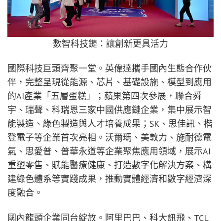
數智科技鏈：讓創新更具活力
國際科技巨頭齊聚一堂。英偉達攜手國內生態合作伙
伴，完整呈現從能源、芯片、基礎設施、模型到應用
的AI產業「五層蛋糕」；蘋果第四次參展，聯合舜
宇、瑞聲、科瑞恩三家中國供應鏈企業，集中展示智
能製造、綠色製造與人才培養成果；SK、思佳訊、楷
登電子等企業首次亮相。沃爾瑪、美敦力、施耐德電
氣、思愛普、普華永道等企業聚焦應用領域，展示AI
重塑零售、賦能醫療健康、打造數字化解決方案、構
建綠色體系等實踐成果，推動實體經濟和數字經濟深
度融合。
國內龍頭企業同台綻放。阿里巴巴、科大訊飛、TCL