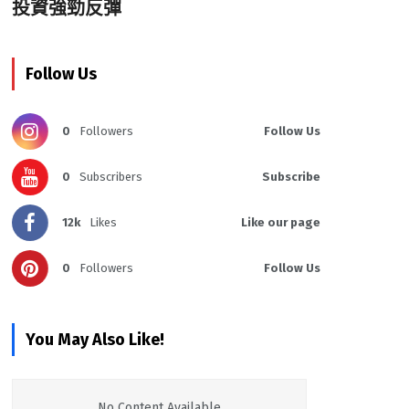
投資強勁反彈
Follow Us
0
Followers
Follow Us
0
Subscribers
Subscribe
12k
Likes
Like our page
0
Followers
Follow Us
You May Also Like!
No Content Available