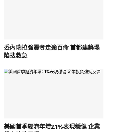
委內瑞拉強震奪走逾百命 首都建築塌
陷搜救急
美國首季經濟年增2.1%表現穩健 企業