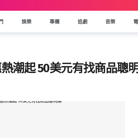
門
娛樂
專欄
追劇
音樂
y 優惠熱潮起 50美元有找商品聰