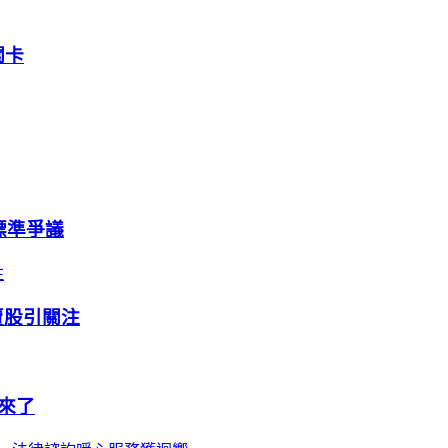
關卡
重標準爭議
連賣股引關注
來了