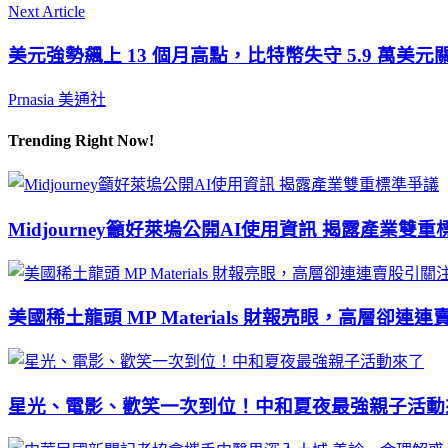
Next Article
美元強勢飆上 13 個月高點，比特幣失守 5.9 萬美元
Prnasia 美通社
Trending Right Now!
Midjourney籲好萊塢公開AI使用資訊 揭露產業雙
美國稀土龍頭 MP Materials 財報亮眼，高層卻連
星光、電影、歡笑一次到位！中和夏夜最強親子活動