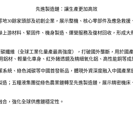
先進製造鏈：讓生產更加高效
圳等地30餘家頭部及初創企業，展示整機、核心零部件及應急救
聯上游材料、緊固件、機身製造、運營服務及復材回收，形成大飛
強度碳纖維（全球工業化量產最高強度），打破國外壟斷，用於國
專用鋁材、輕量化車身、紅外鍺透鏡及精細氧化鋁、高性能銅等成
決策系統、綠色減碳等中國首發新品，體現外資深度融入中國產業
製造；五糧液集團從綠色農業鏈轉至先進製造鏈，展示精密機床
融合，強化全球供應鏈穩定性。