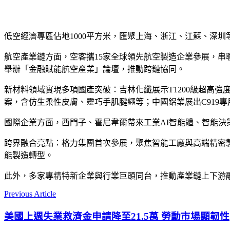
低空經濟專區佔地1000平方米，匯聚上海、浙江、江蘇、深
航空產業鏈方面，空客攜15家全球
領先
航空製造企業參展，串
舉辦「金融賦能航空產業」論壇，推動跨鏈協同。
新材料領域實現多項國產突破：吉林化纖展示T1200級超高
案，含仿生柔性皮膚、靈巧手肌腱繩等；中國鋁業展出C919
國際企業方面，西門子、霍尼韋爾帶來工業AI智能體、智能
跨界融合亮點：格力集團首次參展，聚焦智能工廠與高端精密
能製造轉型。
此外，多家專精特新企業與行業巨頭同台，推動產業鏈上下游
Previous Article
美國上週失業救濟金申請降至21.5萬 勞動市場顯韌性