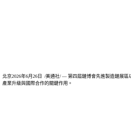
北京
2026年6月26日
/美通社/ —
第四屆
鏈博會先進製造鏈展區
產業升級與國際合作的關鍵作用。