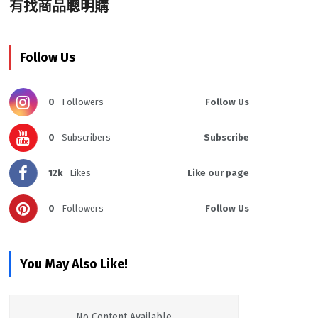
有找商品聰明購
Follow Us
0
Followers
Follow Us
0
Subscribers
Subscribe
12k
Likes
Like our page
0
Followers
Follow Us
You May Also Like!
No Content Available