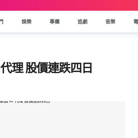
門
娛樂
專欄
追劇
音樂
AI 代理 股價連跌四日