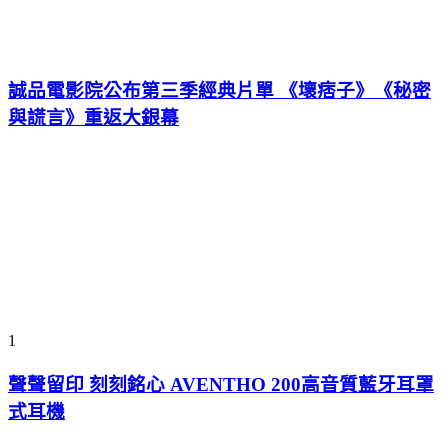
誠品電影院公布第三季經典片單 《壞痞子》《秘密
與謊言》重返大銀幕
1
聲聲留印 刻刻銘心 AVENTHO 200高音質藍牙耳罩
式耳機