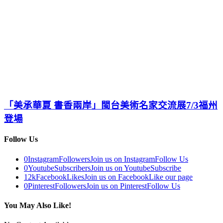
「美承華夏 書香兩岸」閩台美術名家交流展7/3福州
登場
Follow Us
0
Instagram
Followers
Join us on Instagram
Follow Us
0
Youtube
Subscribers
Join us on Youtube
Subscribe
12k
Facebook
Likes
Join us on Facebook
Like our page
0
Pinterest
Followers
Join us on Pinterest
Follow Us
You May Also Like!