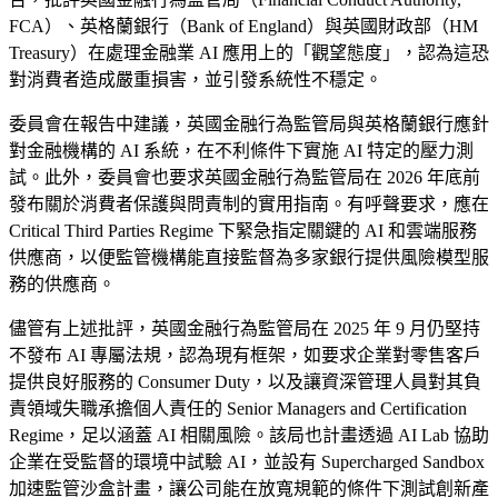
FCA）、英格蘭銀行（Bank of England）與英國財政部（HM
Treasury）在處理金融業 AI 應用上的「觀望態度」，認為這恐
對消費者造成嚴重損害，並引發系統性不穩定。
委員會在報告中建議，英國金融行為監管局與英格蘭銀行應針
對金融機構的 AI 系統，在不利條件下實施 AI 特定的壓力測
試。此外，委員會也要求英國金融行為監管局在 2026 年底前
發布關於消費者保護與問責制的實用指南。有呼聲要求，應在
Critical Third Parties Regime 下緊急指定關鍵的 AI 和雲端服務
供應商，以便監管機構能直接監督為多家銀行提供風險模型服
務的供應商。
儘管有上述批評，英國金融行為監管局在 2025 年 9 月仍堅持
不發布 AI 專屬法規，認為現有框架，如要求企業對零售客戶
提供良好服務的 Consumer Duty，以及讓資深管理人員對其負
責領域失職承擔個人責任的 Senior Managers and Certification
Regime，足以涵蓋 AI 相關風險。該局也計畫透過 AI Lab 協助
企業在受監督的環境中試驗 AI，並設有 Supercharged Sandbox
加速監管沙盒計畫，讓公司能在放寬規範的條件下測試創新產