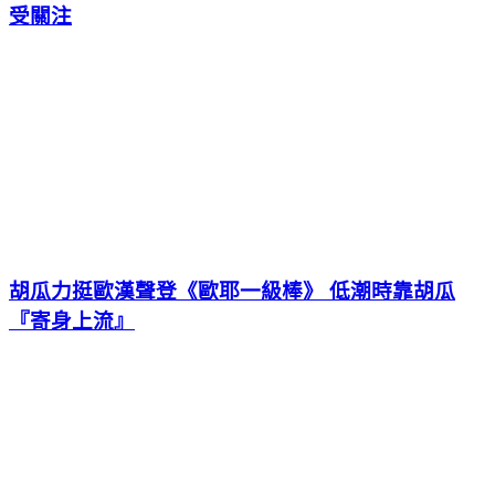
受關注
胡瓜力挺歐漢聲登《歐耶一級棒》 低潮時靠胡瓜
『寄身上流』